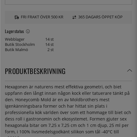
FRI FRAKT ÖVER 500 KR
365 DAGARS ÖPPET KÖP
Lagerstatus
Webblager
14 st
Butik Stockholm
14 st
Butik Malmö
2 st
PRODUKTBESKRIVNING
Hexagonen är naturens mest effektiva geometri, och biet
uppfann den långt innan någon kock eller tatuerare tänkt på
den. Honeycomb Mold är en av Moldbrothers mest
igenkänningsbara former och har hittat sin plats i
professionella kök världen över som ett hommage till biet och
dess roll i gastronomin och ekosystemet. Formen gjuter sex
hexagonala bitar om 7,25 x 7,25 cm och 1 cm djup, 25 ml per
form, i 100% livsmedelsgodkänt silikon som tål -40°C till