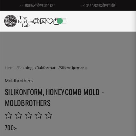
FRI FRAKT ÖVER 500 KR*
365 DAGARS ÖPPET KÖP
Hem
Bakning
Bakformar
Silikonformar
Moldbrothers
SILIKONFORM, HONEYCOMB MOLD -
MOLDBROTHERS
700
:-