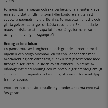
+200°C.
Formens tunna väggar och skarpa hexagonala kanter kräver
en slät, luftfattig fyllning som fyller konturerna utan att
sabotera geometrin vid urlösning. Pannacotta, ganache och
glatta gelépreparat ger de bästa resultaten. Skumladdade
mousser riskerar att skapa luftfickor längs formens kanter
och ge en otydlig hexagonprofil.
Honung är berättelsen
En pannacotta av ljunghonung och grädde garnerad med
bipollen och ätliga blommor, en vit chokladganache med
akaciahonung och citronzest, eller en satt getostcrème med
fikongelé serverad vid sidan av ett ostbord. En crème av
blåmögelost med honung och valnötsolja ger ett oförglömligt
smakmöte i hexagonform för den gäst som sätter smakdjup
framför sötma.
Produceras direkt vid beställning i Nederländerna med två
års garanti.