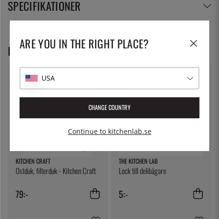
SPECIFIKATIONER
ARE YOU IN THE RIGHT PLACE?
REKOMMENDERADE PRODUKTER
USA
CHANGE COUNTRY
Continue to kitchenlab.se
KITCHEN CRAFT
THE KITCHEN LAB
Ostduk, filterduk - Kitchen Craft
Lock till delibägare
79:-
5:-