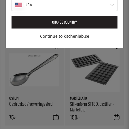
USA
THE KITCHEN LAB
MARTELLATO
Silikonform mini, kupoler - The
Silikonform SF027, Cylinder -
CHANGE COUNTRY
Kitchen Lab - Stora
Martellato
100:-
150:-
Continue to kitchenlab.se
ÖSTLIN
MARTELLATO
Gastrosked / serveringssked
Silikonform SF180, pastiller -
Martellato
75:-
150:-