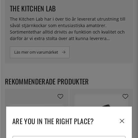
THE KITCHEN LAB
The Kitchen Lab har i över tio år levererat utrustning till
såväl stjärnkockar som entusiastiska amatörer.
Sortimentethar alltid drivits av funktion och kvalitet och
därför är vi extra stolta över att kunna leverera
ingredienser för molekylär matlagning i eget namn.
Läs mer om varumärket
REKOMMENDERADE PRODUKTER
ARE YOU IN THE RIGHT PLACE?