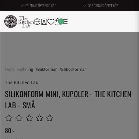
FRI FRAKT ÖVER 500 KR*
365 DAGARS ÖPPET KÖP
Hem
Bakning
Bakformar
Silikonformar
The Kitchen Lab
SILIKONFORM MINI, KUPOLER - THE KITCHEN
LAB - SMÅ
80
:-