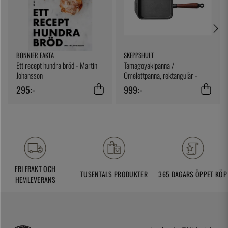
BONNIER FAKTA
SKEPPSHULT
Ett recept hundra bröd - Martin
Tamagoyakipanna /
Johansson
Omelettpanna, rektangulär -
Skeppshult
295:-
999:-
FRI FRAKT OCH
TUSENTALS PRODUKTER
365 DAGARS ÖPPET KÖP
HEMLEVERANS