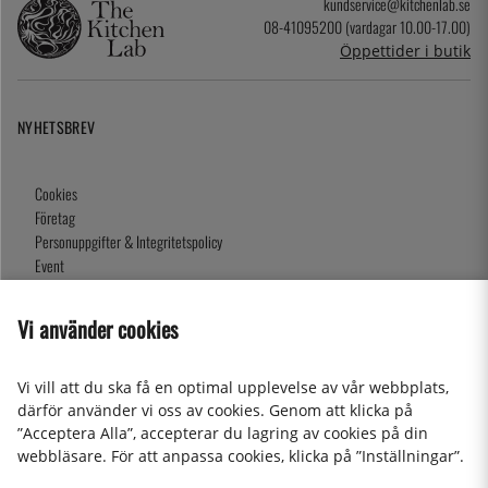
kundservice@kitchenlab.se
08-41095200 (vardagar 10.00-17.00)
Öppettider i butik
NYHETSBREV
Cookies
Företag
Personuppgifter & Integritetspolicy
Event
Köpvillkor
Om oss
Vi använder cookies
Presentkort
Våra butiker
Vi vill att du ska få en optimal upplevelse av vår webbplats,
därför använder vi oss av cookies. Genom att klicka på
”Acceptera Alla”, accepterar du lagring av cookies på din
2026 KitchenLab AB
webbläsare. För att anpassa cookies, klicka på ”Inställningar”.