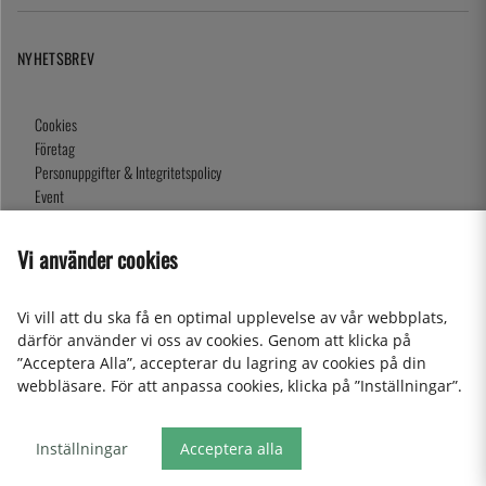
NYHETSBREV
Cookies
Företag
Personuppgifter & Integritetspolicy
Event
Köpvillkor
Om oss
Vi använder cookies
Presentkort
Våra butiker
Vi vill att du ska få en optimal upplevelse av vår webbplats,
därför använder vi oss av cookies. Genom att klicka på
”Acceptera Alla”, accepterar du lagring av cookies på din
2026 KitchenLab AB
webbläsare. För att anpassa cookies, klicka på ”Inställningar”.
Inställningar
Acceptera alla