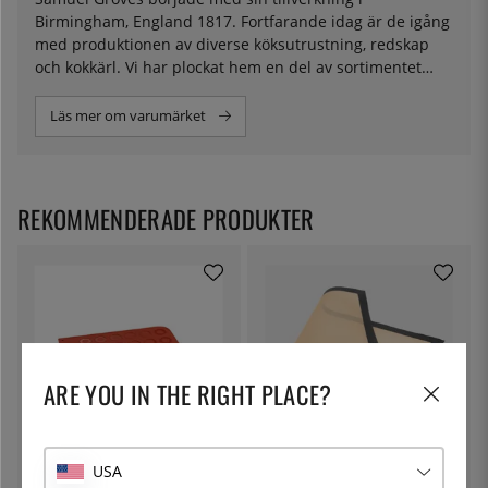
Birmingham, England 1817. Fortfarande idag är de igång
med produktionen av diverse köksutrustning, redskap
och kokkärl. Vi har plockat hem en del av sortimentet
eftersom vi gillar rejäla, tåliga och slitstarka grejer.
Läs mer om varumärket
REKOMMENDERADE PRODUKTER
ARE YOU IN THE RIGHT PLACE?
MARTELLATO
DE BUYER
USA
Macaronmatta i silikon,
Silikonmatta i glasfiber,