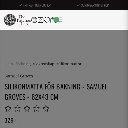
FRI FRAKT ÖVER 500 KR*
365 DAGARS ÖPPET KÖP
Hem
Bakning
Bakredskap
Silikonmattor
Samuel Groves
SILIKONMATTA FÖR BAKNING - SAMUEL
GROVES - 62X43 CM
329
:-