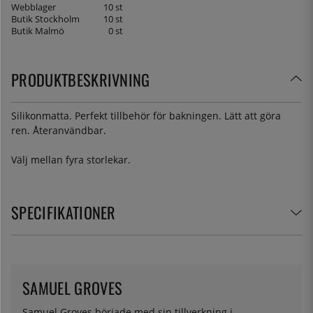
Webblager
10 st
Butik Stockholm
10 st
Butik Malmö
0 st
PRODUKTBESKRIVNING
Silikonmatta. Perfekt tillbehör för bakningen. Lätt att göra
ren. Återanvändbar.
Välj mellan fyra storlekar.
SPECIFIKATIONER
SAMUEL GROVES
Samuel Groves började med sin tillverkning i