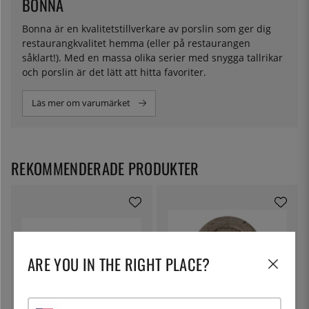
BONNA
Bonna är en kvalitetstillverkare av porslin som ger dig
restaurangkvalitet hemma (eller på restaurangen
såklart!). Med en massa olika serier med snygga tallrikar
och porslin är det lätt att hitta favoriter.
Läs mer om varumärket
REKOMMENDERADE PRODUKTER
ARE YOU IN THE RIGHT PLACE?