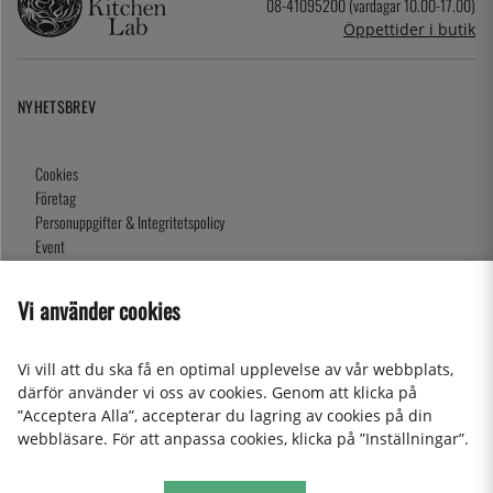
08-41095200 (vardagar 10.00-17.00)
Öppettider i butik
NYHETSBREV
Cookies
Företag
Personuppgifter & Integritetspolicy
Event
Köpvillkor
Om oss
Vi använder cookies
Presentkort
Våra butiker
Vi vill att du ska få en optimal upplevelse av vår webbplats,
därför använder vi oss av cookies. Genom att klicka på
”Acceptera Alla”, accepterar du lagring av cookies på din
2026 KitchenLab AB
webbläsare. För att anpassa cookies, klicka på ”Inställningar”.