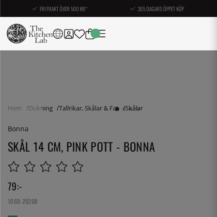
FRI FRAKT ÖVER 500 KR*
365 DAGARS ÖPPET KÖP
Hem
Dukning
Tallrikar, Skålar & Fat
Skålar
Bonna
SKÅL 14 CM, PINK POTT - BONNA
79
:-
1069-29268