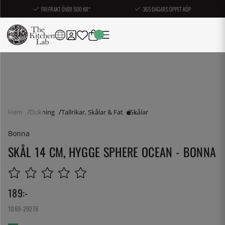
FRI FRAKT ÖVER 500 KR*
365 DAGARS ÖPPET KÖP
Hem
Dukning
Tallrikar, Skålar & Fat
Skålar
Bonna
SKÅL 14 CM, HYGGE SPHERE OCEAN - BONNA
189
:-
1069-29278