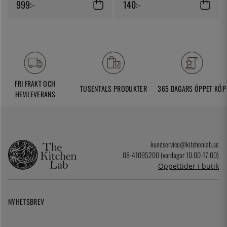
Skeppshult
999:-
140:-
FRI FRAKT OCH
TUSENTALS PRODUKTER
365 DAGARS ÖPPET KÖP
HEMLEVERANS
kundservice@kitchenlab.se
08-41095200 (vardagar 10.00-17.00)
Öppettider i butik
NYHETSBREV