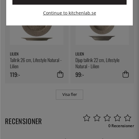
Continue to kitchenlab.se
LILIEN
LILIEN
Tallrik 26 cm, Lifestyle Natural -
Djup tallrik 22 cm, Lifestyle
Lilien
Natural - Lilien
119:-
99:-
Visa fler
RECENSIONER
0 Recensioner