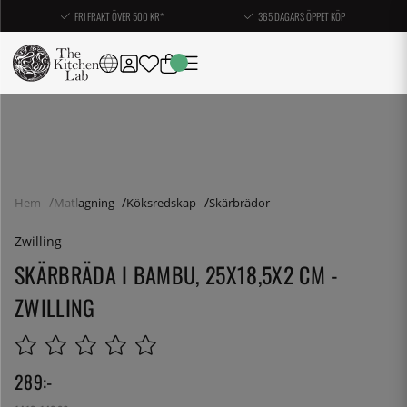
FRI FRAKT ÖVER 500 KR*
365 DAGARS ÖPPET KÖP
Hem
Matlagning
Köksredskap
Skärbrädor
Zwilling
SKÄRBRÄDA I BAMBU, 25X18,5X2 CM -
ZWILLING
289
:-