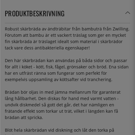
PRODUKTBESKRIVNING
Robust skärbräda av ändträbitar från bambuträ från Zwilling.
Förutom att bambu är ett vackert träslag som ger en mycket
fin skärbräda är träslaget idealt som material i skärbrädor
tack vare dess antibakteriella egenskaper!
Den här skärbrädan kan användas på båda sidor och passar
för allt i köket - kött, fisk, fågel, grönsaker och bröd. Ena sidan
har en utfräst ränna som fungerar som perfekt för
exempelvis uppsamling av köttsafter vid tranchering.
Brädan bör oljas in med jämna mellanrum för garanterat
lång hållbarhet. Den diskas för hand med varmt vatten -
undvik diskmedel så gott det går, det har nämligen en
frätande effekt som torkar ut trät, vilket i längden kan få
brädan att spricka.
Blöt hela skärbrädan vid diskning och låt den torka på