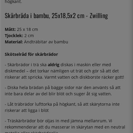
högkant.
Skärbräda i bambu, 25x18,5x2 cm - Zwilling
Mått:
25 x 18 cm
Tjocklek:
2 cm
Material:
Ändträbitar av bambu
Skötselråd för skärbrädor
- Skärbrädor i trä ska
aldrig
diskas i maskin eller med
diskmedel – det torkar nämligen ut trät och gör så att det
riskerar att spricka. Varmt vatten och diskborste räcker gott!
- Diska hela brädan på bägge sidor när den använts så att
inte bara delar av del blir blöt och suger åt sig vatten.
- Låt träbrädor lufttorka på högkant, så att skärytorna inte
riskerar att ligga i blöt
- Träskärbrädor bör oljas in med jämna mellanrum. Vi
rekommenderar att du masserar in skärytan med en neutral