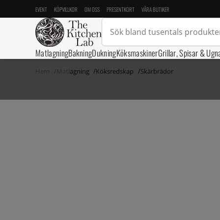
EVENT
KÖPVILLKOR
OM OSS
PRESENTKORT
VÅRA BUTIKER
Matlagning
Bakning
Dukning
Köksmaskiner
Grillar, Spisar & Ugn
Hem
Matlagning
Köksredskap
Skärbrädor