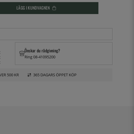
LÄGG I KUNDVAGNEN
Önskar du rådgivning?
t
Ring 08-41095200
t
t
VER 500 KR
365 DAGARS ÖPPET KÖP