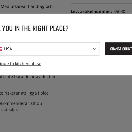
. Med utkarvat handtag och
Lev. artikelnummer:
55030
EAN:
7350002550304
 YOU IN THE RIGHT PLACE?
CHANGE COUNT
USA
iskmedel – det torkar nämligen
inue to kitchenlab.se
ten och diskborste räcker gott!
t inte bara delar av del blir
e riskerar att ligga i blöt
 rekommenderar att du
rädeolja.