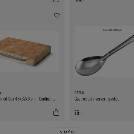
A
ÖSTLIN
 med låda 48x32x6 cm - Continenta
Gastrosked / serveringssked
75:-
Visa fler