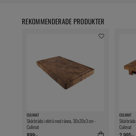
REKOMMENDERADE PRODUKTER
CULIMAT
CULIMAT
Skärbräda i ekträ med ränna, 30x20x3 cm -
Skärbräda 
Culimat
Culimat
899:-
2 995:-