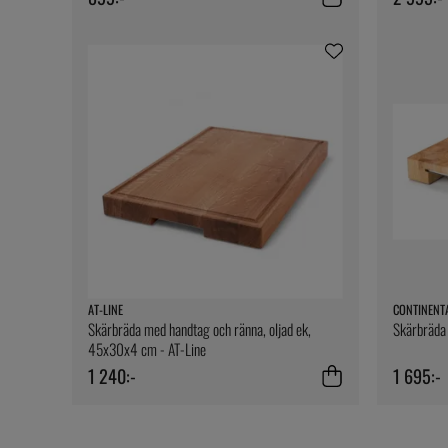
AT-LINE
CONTINENT
Skärbräda med handtag och ränna, oljad ek,
Skärbräda
45x30x4 cm - AT-Line
1 240:-
1 695:-