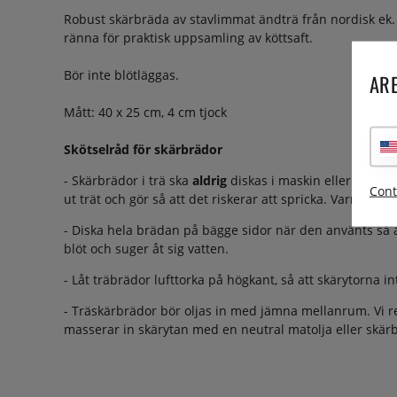
Robust skärbräda av stavlimmat ändträ från nordisk ek
ränna för praktisk uppsamling av köttsaft.
Bör inte blötläggas.
ARE
Mått: 40 x 25 cm, 4 cm tjock
Skötselråd för skärbrädor
- Skärbrädor i trä ska
aldrig
diskas i maskin eller med d
Cont
ut trät och gör så att det riskerar att spricka. Varmt vat
- Diska hela brädan på bägge sidor när den använts så at
blöt och suger åt sig vatten.
- Låt träbrädor lufttorka på högkant, så att skärytorna int
- Träskärbrädor bör oljas in med jämna mellanrum. Vi
masserar in skärytan med en neutral matolja eller skärb