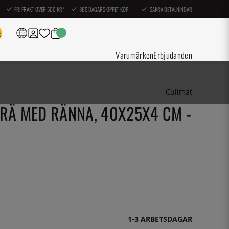
FRI FRAKT ÖVER 500 KR*
365 DAGARS ÖPPET KÖP
SÄKRA BETALNINGAR
Varumärken
Erbjudanden
Culimat
RÄ MED RÄNNA, 40X25X4 CM -
1-3 ARBETSDAGAR