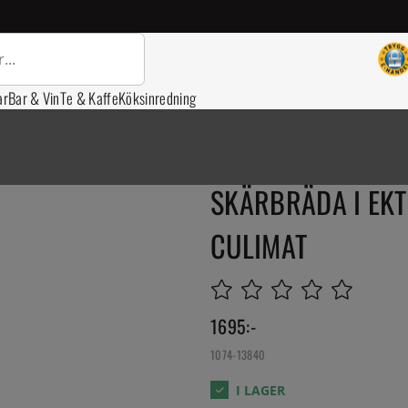
ar
Bar & Vin
Te & Kaffe
Köksinredning
SKÄRBRÄDA I EKT
CULIMAT
1695
:-
1074-13840