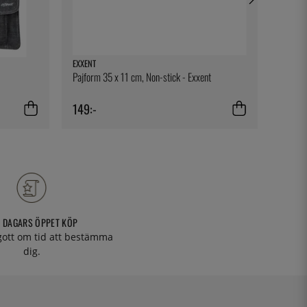
EXXENT
EXXENT
Pajform 35 x 11 cm, Non-stick - Exxent
Spring
149:-
149:-
 DAGARS ÖPPET KÖP
 gott om tid att bestämma
dig.