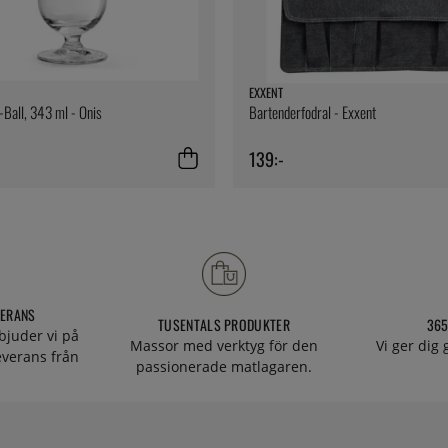
EXXENT
i-Ball, 343 ml - Onis
Bartenderfodral - Exxent
139:-
VERANS
TUSENTALS PRODUKTER
365
bjuder vi på
Massor med verktyg för den
Vi ger dig
everans från
passionerade matlagaren.