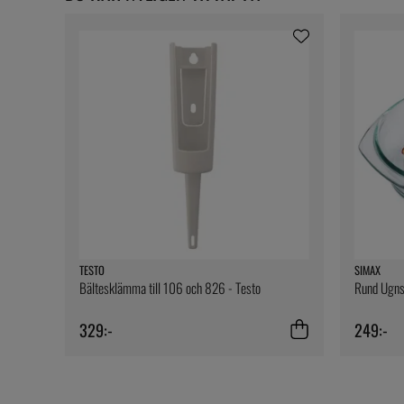
TESTO
SIMAX
Bältesklämma till 106 och 826 - Testo
Rund Ugnsf
329:-
249:-