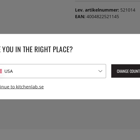
Lev. artikelnummer:
521014
EAN:
4004822521145
 YOU IN THE RIGHT PLACE?
CHANGE COUNT
USA
inue to kitchenlab.se