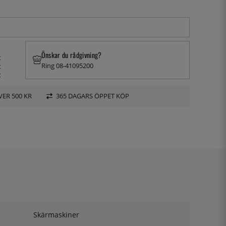
Önskar du rådgivning?
t
Ring 08-41095200
t
t
VER 500 KR
365 DAGARS ÖPPET KÖP
Skärmaskiner