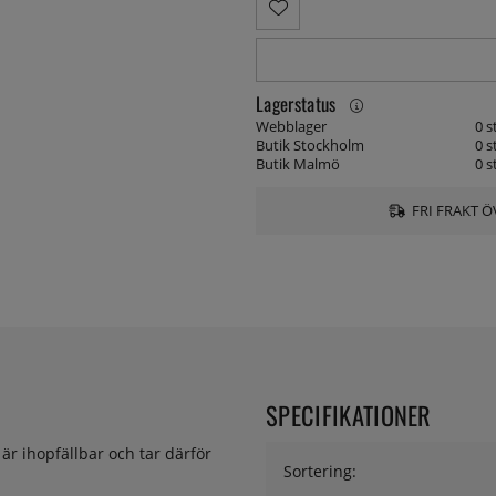
Lagerstatus
Webblager
0 s
Butik Stockholm
0 s
Butik Malmö
0 s
FRI FRAKT Ö
SPECIFIKATIONER
är ihopfällbar och tar därför
Sortering: