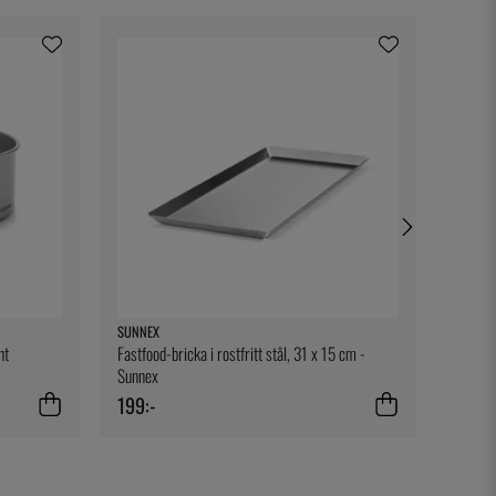
SUNNEX
GRAY K
nt
Fastfood-bricka i rostfritt stål, 31 x 15 cm -
Såssked
Sunnex
199:-
440:-