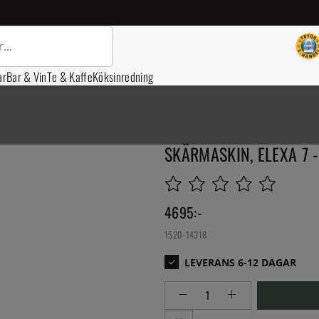
ar
Bar & Vin
Te & Kaffe
Köksinredning
SKÄRMASKIN, ELEXA 7 -
4695
:-
1520-14318