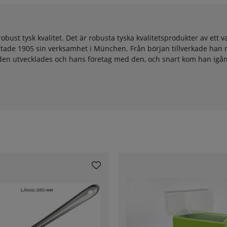
robust tysk kvalitet. Det är robusta tyska kvalitetsprodukter av et
tartade 1905 sin verksamhet i München. Från början tillverkade han 
 Tiden utvecklades och hans företag med den, och snart kom han igå