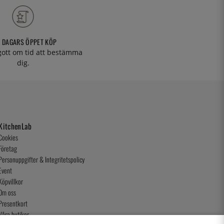
 DAGARS ÖPPET KÖP
 gott om tid att bestämma
dig.
KitchenLab
Cookies
Företag
Personuppgifter & Integritetspolicy
Event
Köpvillkor
Om oss
Presentkort
Våra butiker