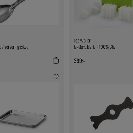
100% CHEF
d / serveringssked
Iskuber, klaris - 100% Chef
399:-