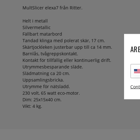
MultSlicer elexa7 från Ritter.
Helt i metall
Silvermetallic
Fällbart matarbord
Tandad klinga med polerat skär, 17 cm.
ARE
Skärtjockleken justerbar upp till ca 14 mm.
Barnlås, tvågreppskontakt.
Kontakt för tillfällig eller kontinuerlig drift.
Utrymmesbesparande släde.
Slädmatning ca 20 cm.
Uppsamlingsbricka.
Utrymme för nätsladd.
Cont
230 volt, 65 watt eco-motor.
Dim: 25x15x40 cm.
Vikt: 4 kg.