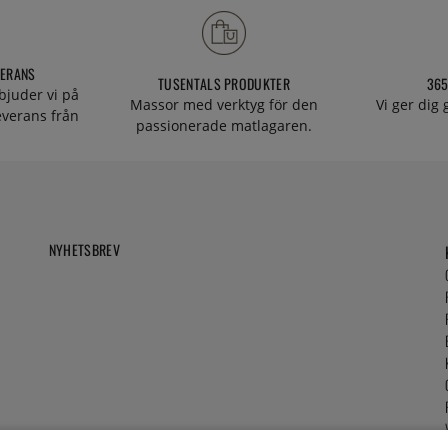
VERANS
TUSENTALS PRODUKTER
365
bjuder vi på
Massor med verktyg för den
Vi ger dig
everans från
passionerade matlagaren.
NYHETSBREV