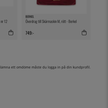
BERKEL
n nr 12
Överdrag till Skärmaskin M, rött - Berkel
749:-
t lämna ett omdöme måste du
logga in
på din kundprofil.