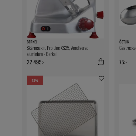
BERKEL
ÖSTLIN
Skärmaskin, Pro Line XS25, Anodiserad
Gastroske
aluminium - Berkel
22 495:-
75:-
13
%