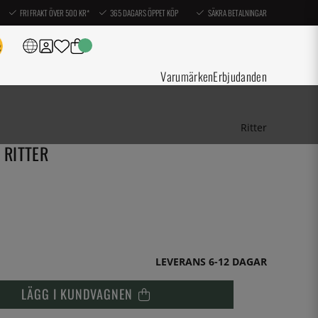
FRI FRAKT ÖVER 500 KR*
365 DAGARS ÖPPET KÖP
SÄKRA BETALNINGAR
Varumärken
Erbjudanden
Ritter
 RITTER
LEVERANS 6-12 DAGAR
LÄGG I KUNDVAGNEN