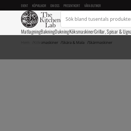
EVENT
KÖPVILLKOR
OM OSS
PRESENTKORT
VÅRA BUTIKER
Matlagning
Bakning
Dukning
Köksmaskiner
Grillar, Spisar & Ugn
Hem
Köksmaskiner
Skära & Mala
Skärmaskiner