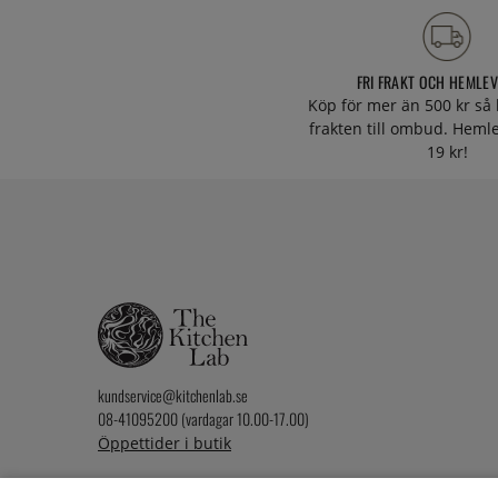
FRI FRAKT OCH HEMLE
Köp för mer än 500 kr så 
frakten till ombud. Heml
19 kr!
kundservice@kitchenlab.se
08-41095200 (vardagar 10.00-17.00)
Öppettider i butik