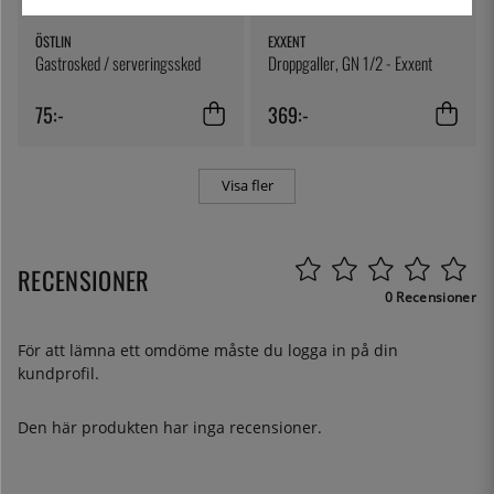
ÖSTLIN
EXXENT
Gastrosked / serveringssked
Droppgaller, GN 1/2 - Exxent
75:-
369:-
Visa fler
RECENSIONER
0 Recensioner
För att lämna ett omdöme måste du
logga in
på din
kundprofil.
Den här produkten har inga recensioner.