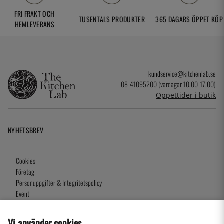
FRI FRAKT OCH
TUSENTALS PRODUKTER
365 DAGARS ÖPPET KÖP
HEMLEVERANS
kundservice@kitchenlab.se
08-41095200 (vardagar 10.00-17.00)
Öppettider i butik
NYHETSBREV
Cookies
Företag
Personuppgifter & Integritetspolicy
Event
Köpvillkor
Om oss
Vi använder cookies