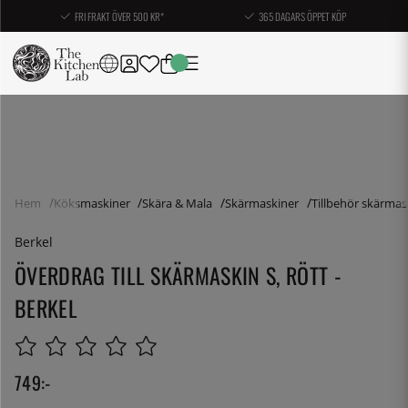
FRI FRAKT ÖVER 500 KR*
365 DAGARS ÖPPET KÖP
Hem
Köksmaskiner
Skära & Mala
Skärmaskiner
Tillbehör skärmas
Berkel
ÖVERDRAG TILL SKÄRMASKIN S, RÖTT -
BERKEL
749
:-