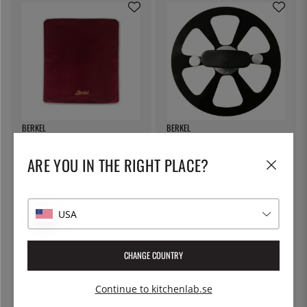
BERKEL
BERKEL
Överdrag till Skärmaskin M, rött
Knivbladsnyckel Home Line 200
- Berkel
- Berkel
ARE YOU IN THE RIGHT PLACE?
749:-
1 395:-
USA
CHANGE COUNTRY
Continue to kitchenlab.se