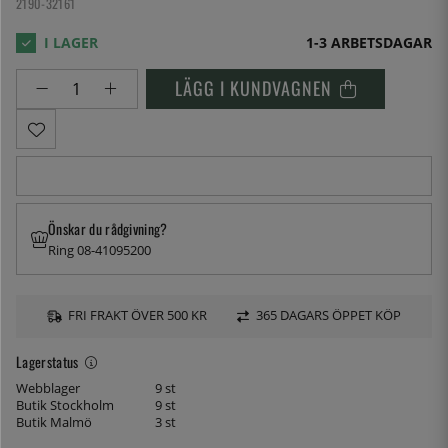
2190-32161
1-3 ARBETSDAGAR
LÄGG I KUNDVAGNEN
Önskar du rådgivning?
Ring 08-41095200
FRI FRAKT ÖVER 500 KR
365 DAGARS ÖPPET KÖP
Lagerstatus
Webblager
9 st
Butik Stockholm
9 st
Butik Malmö
3 st