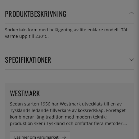
PRODUKTBESKRIVNING
Sockerkaksform med beläggning av lite enklare modell. Tål
värme upp till 230°C.
SPECIFIKATIONER
WESTMARK
Sedan starten 1956 har Westmark utvecklats till en av
Tysklands ledande tillverkare av köksredskap. Företaget
kombinerar lång tradition med modern teknik:
produktion sker i Tyskland och omfattar flera metoder,
bland annat formsprutning, aluminium- och zinkgjutning
samt metallbearbetning.
Läs mer om varumärket