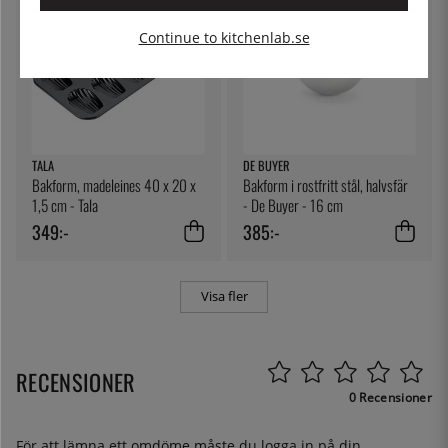
Continue to kitchenlab.se
TALA
DE BUYER
Bakform, madeleines 40 x 20 x
Bakform i rostfritt stål, halvsfär
1,5 cm - Tala
- De Buyer - 16 cm
349:-
385:-
Visa fler
RECENSIONER
0 Recensioner
För att lämna ett omdöme måste du
logga in
på din