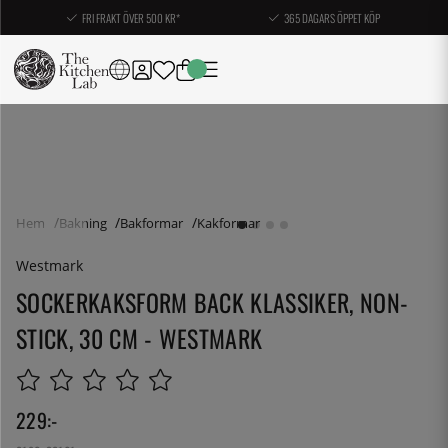
FRI FRAKT ÖVER 500 KR*
365 DAGARS ÖPPET KÖP
Hem
Bakning
Bakformar
Kakformar
Westmark
SOCKERKAKSFORM BACK KLASSIKER, NON-
STICK, 30 CM - WESTMARK
229
:-