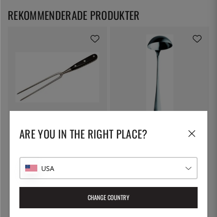
REKOMMENDERADE PRODUKTER
ÖSTLIN
SOLEX
ARE YOU IN THE RIGHT PLACE?
Stekgaffel, 28.5 cm - Östlin
Baguette Soppslev, 300mm -
Solex
459:-
350:-
USA
13
%
CHANGE COUNTRY