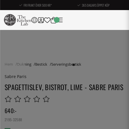
FRI FRAKT ÖVER 500 KR*
365 DAGARS ÖPPET KÖP
Hem
Dukning
Bestick
Serveringsbestick
Sabre Paris
SPAGETTISLEV, BISTROT, LIME - SABRE PARIS
640
:-
2195-32588