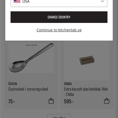
USA
CHIBA
KILNER
Extra blad till Mini - Chiba
Spiralizer set - Kilner
CHANGE COUNTRY
449:-
399:-
Continue to kitchenlab.se
ÖSTLIN
CHIBA
Gastrosked / serveringssked
Extra kassett utan knivblad, Mini
- Chiba
75:-
595:-