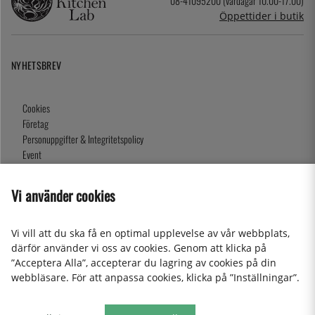
08-41095200 (vardagar 10.00-17.00)
Öppettider i butik
NYHETSBREV
Cookies
Företag
Personuppgifter & Integritetspolicy
Event
Köpvillkor
Om oss
Vi använder cookies
Presentkort
Våra butiker
Vi vill att du ska få en optimal upplevelse av vår webbplats,
därför använder vi oss av cookies. Genom att klicka på
”Acceptera Alla”, accepterar du lagring av cookies på din
2026 KitchenLab AB
webbläsare. För att anpassa cookies, klicka på ”Inställningar”.