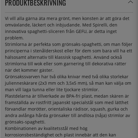
PRODUKTBESKRIVNING
Vi vill alla gärna äta mera grönt, men konsten är att göra det
omväxlande, läckert och inbjudande. Med Spirelli, den
innovativa spaghetti-sliceren från GEFU, är detta inget
problem.
Strimlorna är perfekta som grönsaks-spaghetti, om man följer
principerna i stenålderskost eller för dem som bara vill ha ett
hälsosamt alternativ till klassisk spaghetti. Använd också
strimlorna till wok eller som garnering till dekorativa rätter
när det kommer gäster.
Grönsakssvarven har två olika knivar med två olika storlekar
julienneskärare (2x3 mm och 3,5x5 mm), så man kan välja om
man vill laga tunna eller lite tjockare strimlor.
Plastdelarna är tillverkade av BPA-fri plast, medan skären är
framställda av rostfritt japanskt specialstål som med lätthet
förvandlar morötter, orientaliska rädisor, squash, gurka och
andra avlånga hårda grönsaker till ändlösa (nåja) strimlor av
grönsaks-spaghetti.
Kombinationen av kvalitetsstål med hög
korrosionsbeständighet och plast innebär att den kan