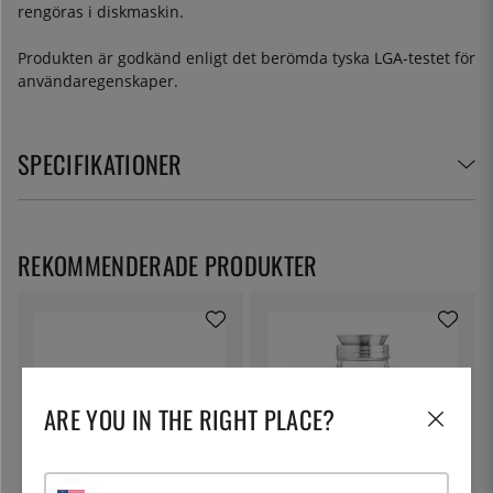
rengöras i diskmaskin.
Produkten är godkänd enligt det berömda tyska LGA-testet för
användaregenskaper.
SPECIFIKATIONER
REKOMMENDERADE PRODUKTER
ARE YOU IN THE RIGHT PLACE?