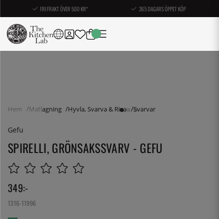
FRI FRAKT ÖVER 500 KR*
365 DAGARS ÖPPET KÖP
Hem
Matlagning
Hyvla, Svarva & Riva
Svarvar
Gefu
SPIRELLI, GRÖNSAKSSVARV - GEFU
349
:-
1316-11996