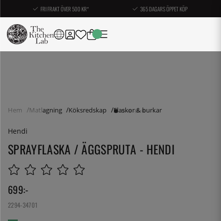
FRI FRAKT ÖVER 500 KR*
365 DAGARS ÖPPET KÖP
Hem
Matlagning
Köksredskap
Flaskor & burkar
Hendi
SPRAYFLASKA / ÄGGSPRUTA - HENDI
699
:-
2294-34701