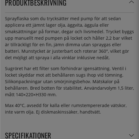
PRODUKTBESKRIVNING
Sprayflaska som du trycksätter med pump för att sedan
applicera ett jämnt lager olja, äggvita, äggula eller
smaksättningar på formar, degar och livsmedel. Trycket byggs
upp manuellt med pumpen på locket och håller 2,2 bar vilket
är tillräckligt för en fin, jämn dimma utan spraygas eller
batteri. Munstycket är justerbart och roterar 360°, vilket gör
det möjligt att spraya i alla vinklar inklusive nedåt.
Sugröret har ett filter som förhindrar igensättning. Ventil i
locket skyddar mot att behållaren sugs ihop vid tömning.
Silikonpackningar utan smörjningsbehov. Mätskalor på
behållaren. Bred botten för stabilitet. Användarvolym 1,5 liter,
mått 140×220×H330 mm.
Max 40°C, avsedd för kalla eller rumstempererade vätskor,
inte varm olja. Ej diskmaskinssäker, handtvätt.
SPECIFIKATIONER