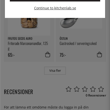
Continue to kitchenlab.se
FRUTOS SECOS AURO
ÖSTLIN
Friterade Marconamandlar, 125
Gastrosked / serveringssked
g
65:-
75:-
Visa fler
RECENSIONER
0 Recensioner
För att lämna ett omdöme måste du
logga in
på din