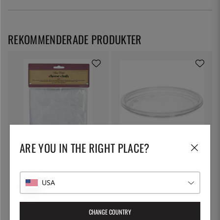
REKOMMENDERADE PRODUKTER
ARE YOU IN THE RIGHT PLACE?
KITCHEN CRAFT
THE KITCHEN LAB
Ostduk, filterduk - Kitchen Craft
Lock till delibägare
79:-
5:-
USA
CHANGE COUNTRY