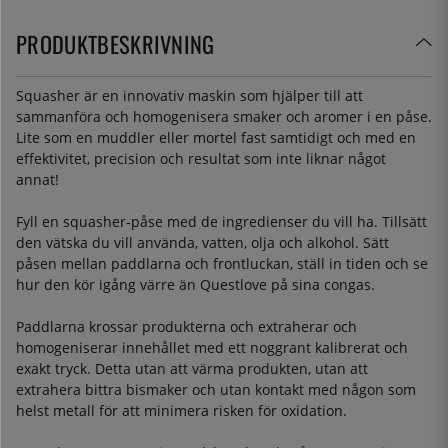
PRODUKTBESKRIVNING
Squasher är en innovativ maskin som hjälper till att
sammanföra och homogenisera smaker och aromer i en påse.
Lite som en muddler eller mortel fast samtidigt och med en
effektivitet, precision och resultat som inte liknar något
annat!
Fyll en squasher-påse med de ingredienser du vill ha. Tillsätt
den vätska du vill använda, vatten, olja och alkohol. Sätt
påsen mellan paddlarna och frontluckan, ställ in tiden och se
hur den kör igång värre än Questlove på sina congas.
Paddlarna krossar produkterna och extraherar och
homogeniserar innehållet med ett noggrant kalibrerat och
exakt tryck. Detta utan att värma produkten, utan att
extrahera bittra bismaker och utan kontakt med någon som
helst metall för att minimera risken för oxidation.