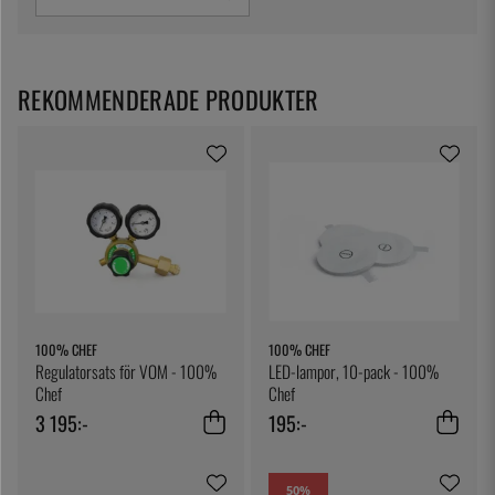
chokladskulpturer eller kupoler till rökpistol tillräckligt
höga för att rymma ett cocktailglas så är det inga som
helst problem tack vare 100% Chef!
REKOMMENDERADE PRODUKTER
100% CHEF
100% CHEF
Regulatorsats för VOM - 100%
LED-lampor, 10-pack - 100%
Chef
Chef
3 195:-
195:-
50
%