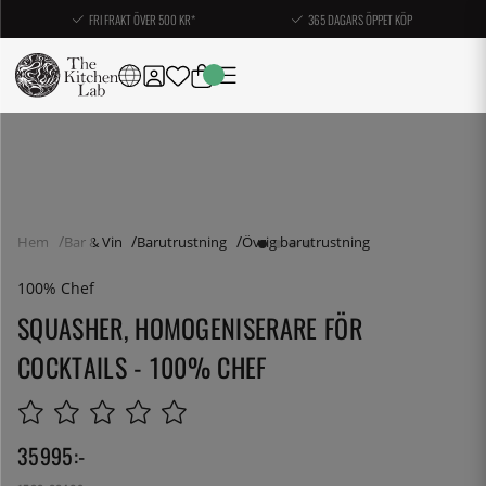
FRI FRAKT ÖVER 500 KR*
365 DAGARS ÖPPET KÖP
Hem
Bar & Vin
Barutrustning
Övrig barutrustning
100% Chef
SQUASHER, HOMOGENISERARE FÖR
COCKTAILS - 100% CHEF
35995
:-