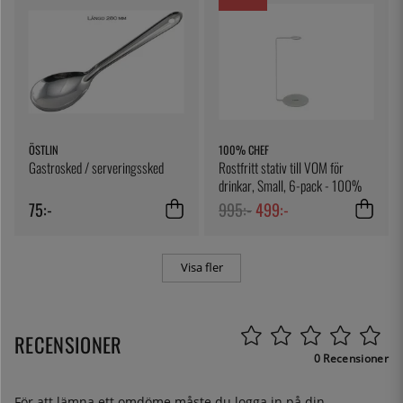
ÖSTLIN
100% CHEF
Gastrosked / serveringssked
Rostfritt stativ till VOM för
drinkar, Small, 6-pack - 100%
Chef
75:-
995:-
499:-
Visa fler
RECENSIONER
0 Recensioner
För att lämna ett omdöme måste du
logga in
på din