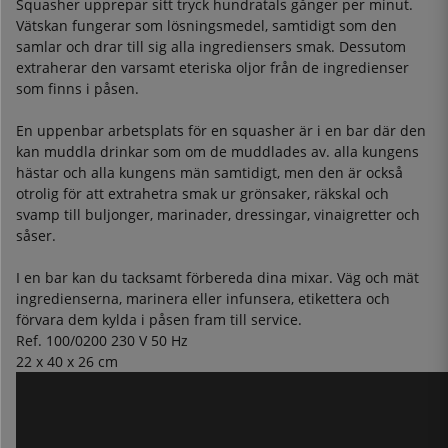
Squasher upprepar sitt tryck hundratals gånger per minut.
Vätskan fungerar som lösningsmedel, samtidigt som den
samlar och drar till sig alla ingrediensers smak. Dessutom
extraherar den varsamt eteriska oljor från de ingredienser
som finns i påsen.
En uppenbar arbetsplats för en squasher är i en bar där den
kan muddla drinkar som om de muddlades av. alla kungens
hästar och alla kungens män samtidigt, men den är också
otrolig för att extrahetra smak ur grönsaker, räkskal och
svamp till buljonger, marinader, dressingar, vinaigretter och
såser.
I en bar kan du tacksamt förbereda dina mixar. Väg och mät
ingredienserna, marinera eller infunsera, etikettera och
förvara dem kylda i påsen fram till service.
Ref. 100/0200 230 V 50 Hz
22 x 40 x 26 cm