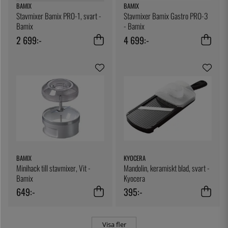
BAMIX
BAMIX
Stavmixer Bamix PRO-1, svart -
Stavmixer Bamix Gastro PRO-3
Bamix
- Bamix
2 699:-
4 699:-
BAMIX
KYOCERA
Minihack till stavmixer, Vit -
Mandolin, keramiskt blad, svart -
Bamix
Kyocera
649:-
395:-
Visa fler