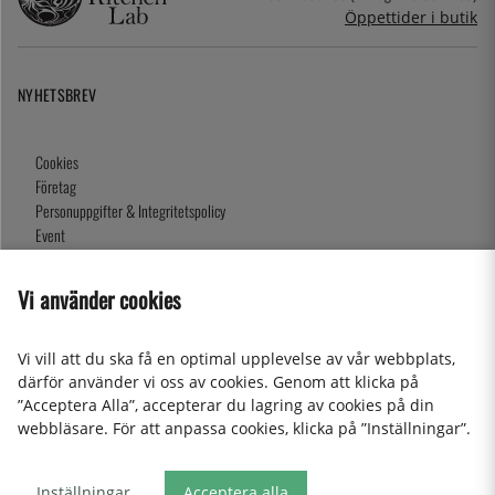
Öppettider i butik
NYHETSBREV
Cookies
Företag
Personuppgifter & Integritetspolicy
Event
Köpvillkor
Om oss
Vi använder cookies
Presentkort
Våra butiker
Vi vill att du ska få en optimal upplevelse av vår webbplats,
därför använder vi oss av cookies. Genom att klicka på
”Acceptera Alla”, accepterar du lagring av cookies på din
2026 KitchenLab AB
webbläsare. För att anpassa cookies, klicka på ”Inställningar”.
Inställningar
Acceptera alla