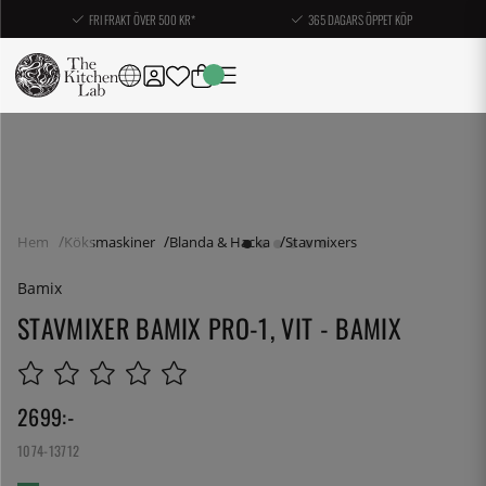
FRI FRAKT ÖVER 500 KR*
365 DAGARS ÖPPET KÖP
Hem
Köksmaskiner
Blanda & Hacka
Stavmixers
Bamix
STAVMIXER BAMIX PRO-1, VIT - BAMIX
2699
:-
1074-13712