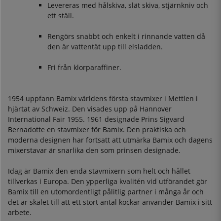
Levereras med hålskiva, slät skiva, stjärnkniv och
ett ställ.
Rengörs snabbt och enkelt i rinnande vatten då
den är vattentät upp till elsladden.
Fri från klorparaffiner.
1954 uppfann Bamix världens första stavmixer i Mettlen i
hjärtat av Schweiz. Den visades upp på Hannover
International Fair 1955. 1961 designade Prins Sigvard
Bernadotte en stavmixer för Bamix. Den praktiska och
moderna designen har fortsatt att utmärka Bamix och dagens
mixerstavar är snarlika den som prinsen designade.
Idag är Bamix den enda stavmixern som helt och hållet
tillverkas i Europa. Den ypperliga kvalitén vid utförandet gör
Bamix till en utomordentligt pålitlig partner i många år och
det är skälet till att ett stort antal kockar använder Bamix i sitt
arbete.