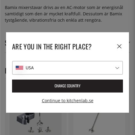
Bamix mixerstavar drivs av en AC-motor som är energisnål
samtidigt som den är mycket kraftfull. Dessutom är Bamix
tystgående, vibrationsfria och enkla att rengöra.
SPECIFIKATIONER
ARE YOU IN THE RIGHT PLACE?
USA
REKOMMENDERADE PRODUKTER
CHANGE COUNTRY
Continue to kitchenlab.se