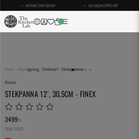
FRI FRAKT ÖVER 500 KR*
365 DAGARS ÖPPET KÖP
Hem
Matlagning
Stekkärl
Stekpannor
Finex
STEKPANNA 12´, 30,5CM - FINEX
3499
:-
1282-27622