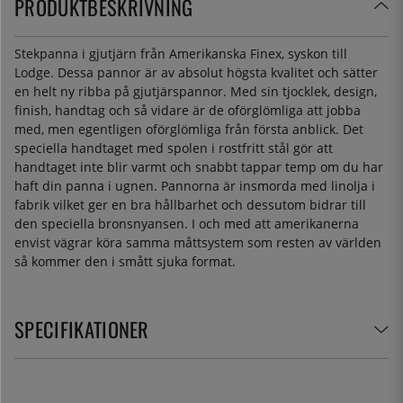
PRODUKTBESKRIVNING
Stekpanna i gjutjärn från Amerikanska Finex, syskon till
Lodge. Dessa pannor är av absolut högsta kvalitet och sätter
en helt ny ribba på gjutjärspannor. Med sin tjocklek, design,
finish, handtag och så vidare är de oförglömliga att jobba
med, men egentligen oförglömliga från första anblick. Det
speciella handtaget med spolen i rostfritt stål gör att
handtaget inte blir varmt och snabbt tappar temp om du har
haft din panna i ugnen. Pannorna är insmorda med linolja i
fabrik vilket ger en bra hållbarhet och dessutom bidrar till
den speciella bronsnyansen. I och med att amerikanerna
envist vägrar köra samma måttsystem som resten av världen
så kommer den i smått sjuka format.
SPECIFIKATIONER