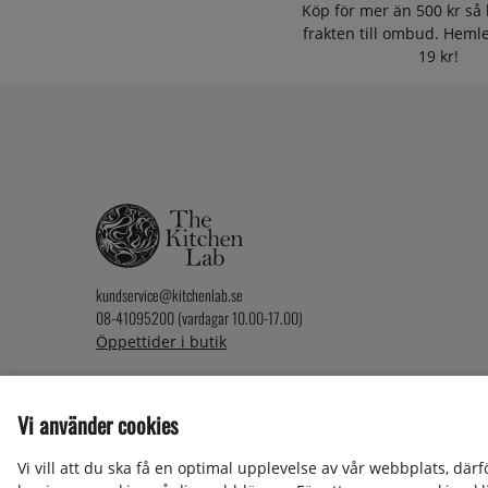
Köp för mer än 500 kr så 
frakten till ombud. Heml
19 kr!
kundservice@kitchenlab.se
08-41095200 (vardagar 10.00-17.00)
Öppettider i butik
Vi använder cookies
2026 KitchenLab AB
Vi vill att du ska få en optimal upplevelse av vår webbplats, där