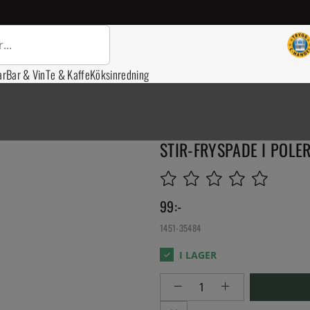
ar
Bar & Vin
Te & Kaffe
Köksinredning
STIR-FRYSPADE I POLE
99
:-
1451-35484