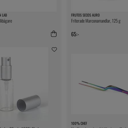
N LAB
FRUTOS SECOS AURO
elibägare
Friterade Marconamandlar, 125 g
65:-
F
100% CHEF