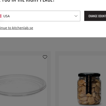
e inbränd eller belagd yta och
erveringsspade direkt från
35,5 cm.
CHANGE COUNT
USA
inue to kitchenlab.se