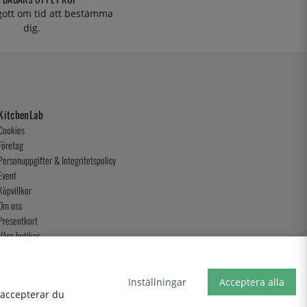
 gott om tid att bestämma
dig.
KitchenLab
Cookies
Företag
Personuppgifter & Integritetspolicy
Event
Köpvillkor
Om oss
Presentkort
Våra butiker
Inställningar
Acceptera alla
, accepterar du