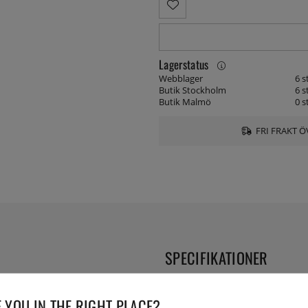
Lagerstatus
Webblager
6 s
Butik Stockholm
6 s
Butik Malmö
0 s
FRI FRAKT Ö
SPECIFIKATIONER
att arbeta effektivt mot
Lev. artikelnummer:
JC-J33-20
a och lyfta mat längs botten
 YOU IN THE RIGHT PLACE?
EAN:
48002332484