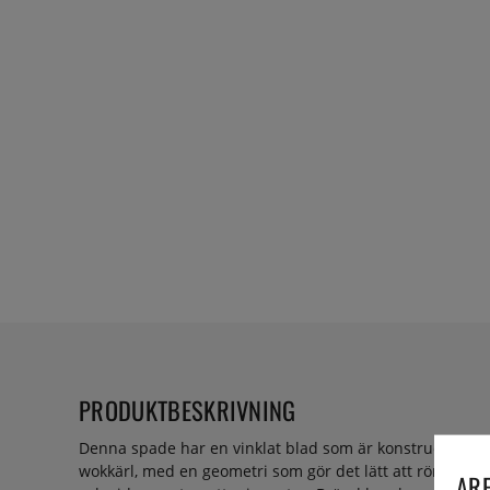
PRODUKTBESKRIVNING
Denna spade har en vinklat blad som är konstruerat för 
wokkärl, med en geometri som gör det lätt att röra, vänd
ARE