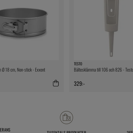
TESTO
 Ø 18 cm, Non-stick - Exxent
Bältesklämma till 106 och 826 - Test
329:-
VERANS
TUSENTALS PRODUKTER
365