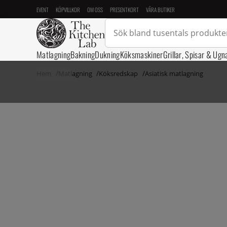
EVENT
KÖPVILLKOR
OM OSS
PRESENTKORT
VÅRA BUTIKER
Matlagning
Bakning
Dukning
Köksmaskiner
Grillar, Spisar & Ugn
Hem
Matlagning
Köksredskap
Asiatisk matlagning