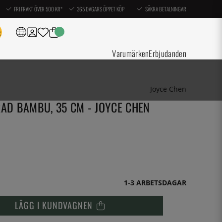
FRI FRAKT ÖVER 500 KR*
365 DAGARS ÖPPET KÖP
SÄKRA BETALNINGAR
Varumärken
Erbjudanden
Joyce Chen
RAD BAMBU, 35 CM - JOYCE CHEN
1-3 ARBETSDAGAR
LÄGG I KUNDVAGNEN