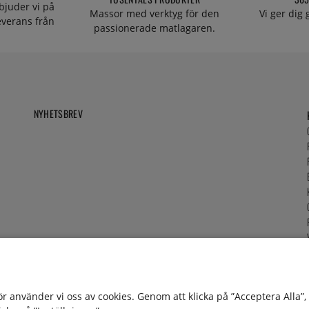
bjuder vi på
Massor med verktyg för den
Vi ger dig
everans från
passionerade matlagaren.
NYHETSBREV
för använder vi oss av cookies. Genom att klicka på ”Acceptera Alla”