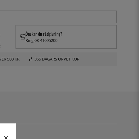
Önskar du rådgivning?
t
Ring 08-41095200
t
t
VER 500 KR
365 DAGARS ÖPPET KÖP
48