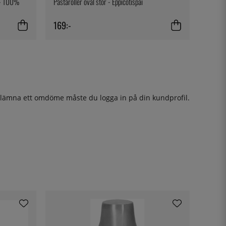
t - 100%
Pastaroller oval stor - Eppicotispai
169:-
t lämna ett omdöme måste du
logga in
på din kundprofil.