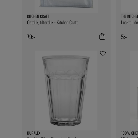
KITCHEN CRAFT
THE KITCHE
Ostduk, filterduk - Kitchen Craft
Lock till d
79:-
5:-
DURALEX
100% CHE