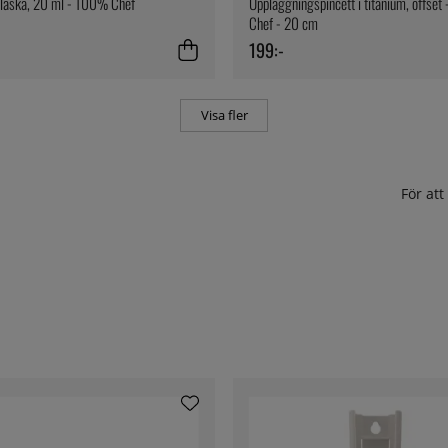
flaska, 20 ml - 100% Chef
Uppläggningspincett i titanium, offse
Chef - 20 cm
199:-
Visa fler
För at