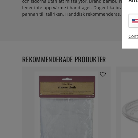
och sidorna utan att missa ytor. Bränd bambu repar int
leder inte upp värme i handtaget. Duger lika bra som s
pannan till tallriken. Handdisk rekommenderas. Längd: 
Cont
REKOMMENDERADE PRODUKTER