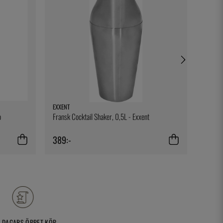
EXXENT
DURALE
o
Fransk Cocktail Shaker, 0,5L - Exxent
Tumbler
389:-
39:-
 DAGARS ÖPPET KÖP