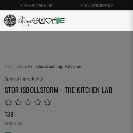
FRI FRAKT ÖVER 500 KR*
365 DAGARS ÖPPET KÖP
Hem
Bar & Vin
Barutrustning
Isformar
Special Ingredients
STOR ISBOLLSFORM - THE KITCHEN LAB
139
:-
1429-17748