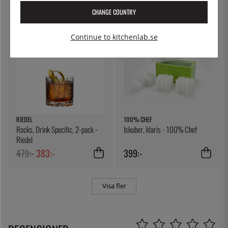
130:-
149:-
CHANGE COUNTRY
20
%
Continue to kitchenlab.se
RIEDEL
100% CHEF
Rocks, Drink Specific, 2-pack -
Iskuber, klaris - 100% Chef
Riedel
479:-
383:-
399:-
Visa fler