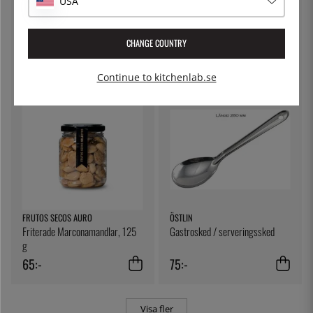
USA
KITCHEN CRAFT
THE KITCHEN LAB
Ostduk, filterduk - Kitchen Craft
Lock till delibägare
CHANGE COUNTRY
79:-
5:-
Continue to kitchenlab.se
FRUTOS SECOS AURO
ÖSTLIN
Friterade Marconamandlar, 125
Gastrosked / serveringssked
g
65:-
75:-
Visa fler