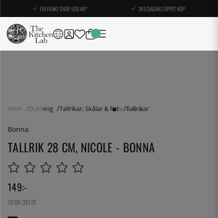
FRI FRAKT ÖVER 500 KR*
365 DAGARS ÖPPET KÖP
Hem
Dukning
Tallrikar, Skålar & Fat
Tallrikar
Bonna
TALLRIK 28 CM, NICOLE - BONNA
149
:-
1069-35131