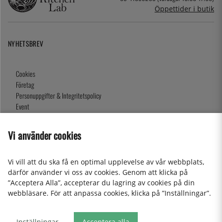
Öppettider i butik
NYHETSBREV
Cookies
Företag
Personuppgifter & Integritetspolicy
Event
Köpvillkor
Om oss
Vi använder cookies
Presentkort
Våra butiker
Vi vill att du ska få en optimal upplevelse av vår webbplats,
därför använder vi oss av cookies. Genom att klicka på
”Acceptera Alla”, accepterar du lagring av cookies på din
2026 KitchenLab AB
webbläsare. För att anpassa cookies, klicka på ”Inställningar”.
Inställningar
Acceptera alla