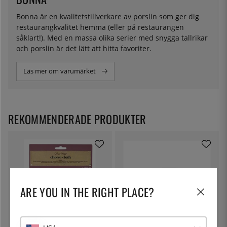
Bonna är en kvalitetstillverkare av porslin som ger dig
restaurangkvalitet hemma (eller på restaurangen
såklart!). Med en massa olika serier med snygga tallrikar
och porslin är det lätt att hitta favoriter.
Läs mer om varumärket
REKOMMENDERADE PRODUKTER
ARE YOU IN THE RIGHT PLACE?