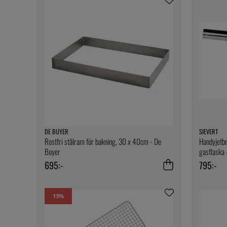
DE BUYER
SIEVERT
Rostfri stålram för bakning, 30 x 40cm - De
Handyjetbr
Buyer
gasflaska 
695:-
795:-
13
%