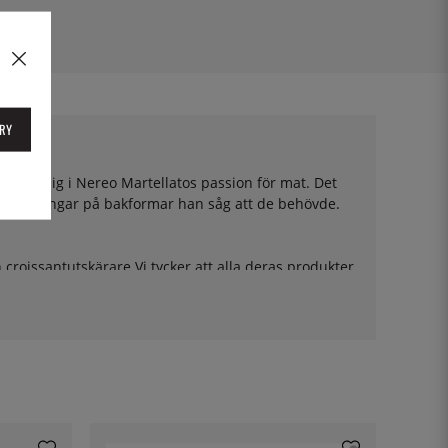
RY
nna igen sig i Nereo Martellatos passion för mat. Det
ed lösningar på bakformar han såg att de behövde.
croissantutskärare.Vi tycker att alla deras produkter