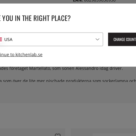
 YOU IN THE RIGHT PLACE?
CHANGE COUNT
USA
inue to kitchenlab.se
snabbt blivit en favorit. Kanske för att det är så lätt för oss att kä
enderade sin tid på lokala konditorier och hjälpte sina vänner m
dades företaget Martellato, som sonen Alessandro idag driver.
rna som över de lite mer nischade produkterna som sockerlampa och 