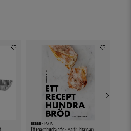
BONNIER FAKTA
ONIS
t
Ett recept hundra bröd - Martin Johansson
Levitas