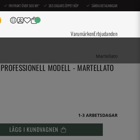
FRI FRAKT ÖVER 500 KR*
365 DAGARS ÖPPET KÖP
SÄKRA BETALNINGAR
Varumärken
Erbjudanden
Martellato
PROFESSIONELL MODELL - MARTELLATO
1-3 ARBETSDAGAR
LÄGG I KUNDVAGNEN