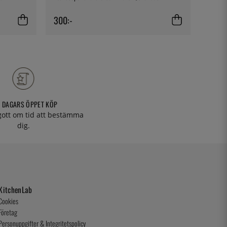
300:-
140:-
 DAGARS ÖPPET KÖP
 gott om tid att bestämma
dig.
KitchenLab
Cookies
Företag
Personuppgifter & Integritetspolicy