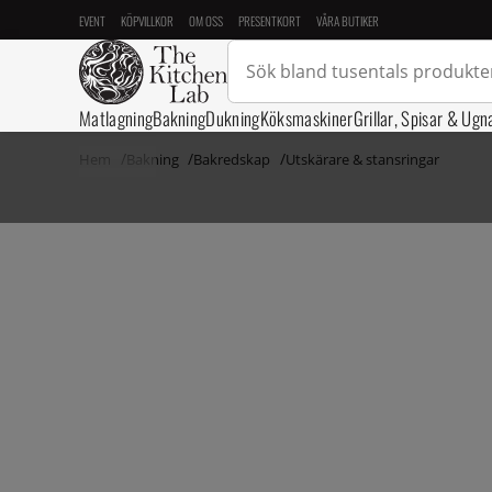
EVENT
KÖPVILLKOR
OM OSS
PRESENTKORT
VÅRA BUTIKER
Matlagning
Bakning
Dukning
Köksmaskiner
Grillar, Spisar & Ugn
Hem
Bakning
Bakredskap
Utskärare & stansringar