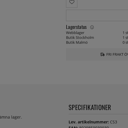
Lagerstatus
Webblager
1 s
Butik Stockholm
1 s
Butik Malmö
0 s
FRI FRAKT Ö
SPECIFIKATIONER
jämna lager.
Lev. artikelnummer:
CS3
EAN:
8029859030930