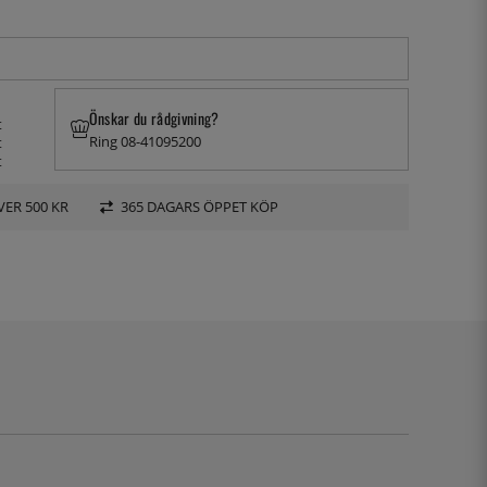
Önskar du rådgivning?
t
Ring 08-41095200
t
t
VER 500 KR
365 DAGARS ÖPPET KÖP