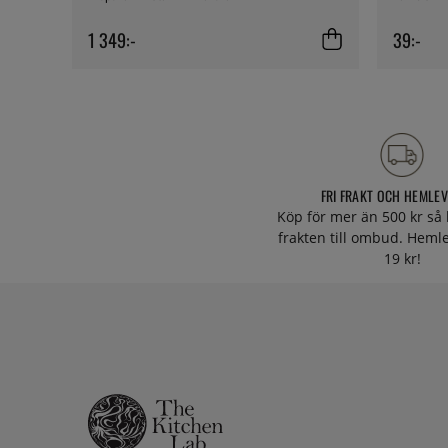
1 349:-
39:-
FRI FRAKT OCH HEMLE
Köp för mer än 500 kr så 
frakten till ombud. Heml
19 kr!