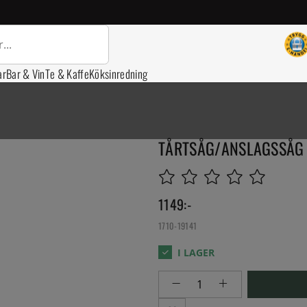
ar
Bar & Vin
Te & Kaffe
Köksinredning
TÅRTSÅG/ANSLAGSSÅG 
1149
:-
1710-19141