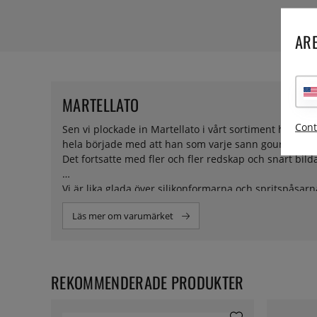
ARE
MARTELLATO
Cont
Sen vi plockade in Martellato i vårt sortiment har det 
hela började med att han som varje sann gourmand sp
Det fortsatte med fler och fler redskap och snart bil
Vi är lika glada över silikonformarna och spritspåsa
fyller en nästan självklar plats i varje foodies kök.
Läs mer om varumärket
REKOMMENDERADE PRODUKTER