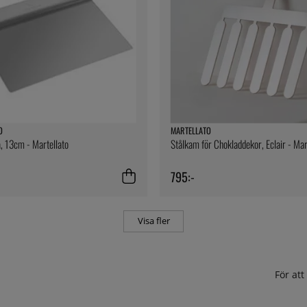
O
MARTELLATO
 13cm - Martellato
Stålkam för Chokladdekor, Eclair - Mar
795:-
Visa fler
För at