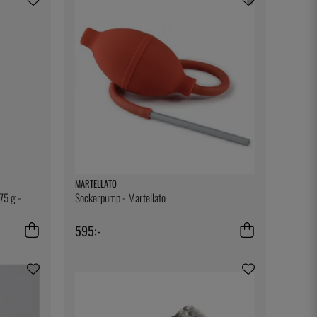
MARTELLATO
175 g -
Sockerpump - Martellato
595:-