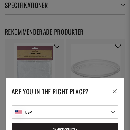
SPECIFIKATIONER
REKOMMENDERADE PRODUKTER
ARE YOU IN THE RIGHT PLACE?
KITCHEN CRAFT
THE KITCHEN LAB
Ostduk, filterduk - Kitchen Craft
Lock till delibägare
USA
79:-
5:-
CHANGE COUNTRY