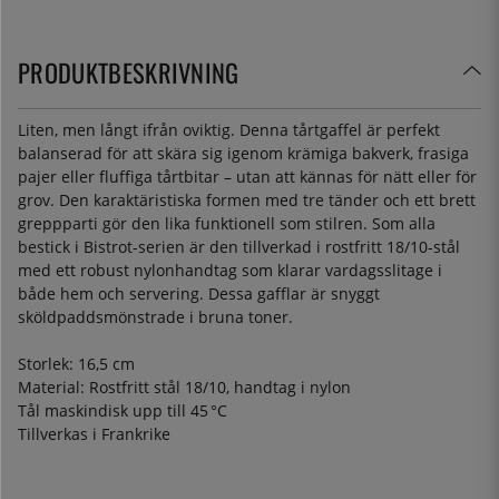
PRODUKTBESKRIVNING
Liten, men långt ifrån oviktig. Denna tårtgaffel är perfekt
balanserad för att skära sig igenom krämiga bakverk, frasiga
pajer eller fluffiga tårtbitar – utan att kännas för nätt eller för
grov. Den karaktäristiska formen med tre tänder och ett brett
greppparti gör den lika funktionell som stilren. Som alla
bestick i Bistrot-serien är den tillverkad i rostfritt 18/10-stål
med ett robust nylonhandtag som klarar vardagsslitage i
både hem och servering. Dessa gafflar är snyggt
sköldpaddsmönstrade i bruna toner.
Storlek: 16,5 cm
Material: Rostfritt stål 18/10, handtag i nylon
Tål maskindisk upp till 45 °C
Tillverkas i Frankrike