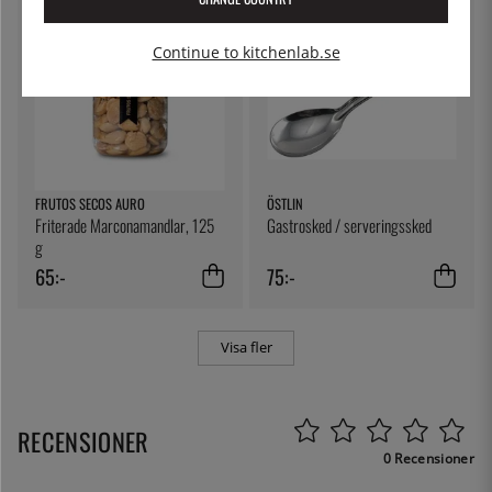
Continue to kitchenlab.se
FRUTOS SECOS AURO
ÖSTLIN
Friterade Marconamandlar, 125
Gastrosked / serveringssked
g
65:-
75:-
Visa fler
RECENSIONER
0 Recensioner