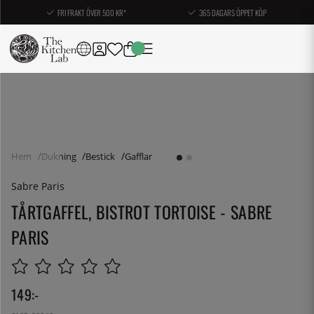
FRI FRAKT ÖVER 500 KR*
365 DAGARS ÖPPET KÖP
Hem
Dukning
Bestick
Gafflar
Sabre Paris
TÅRTGAFFEL, BISTROT TORTOISE - SABRE
PARIS
149
:-