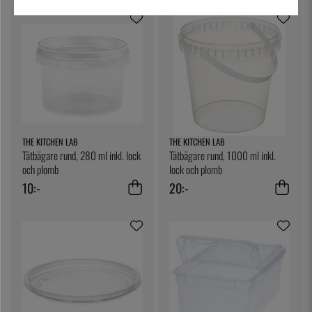
THE KITCHEN LAB
THE KITCHEN LAB
Tätbägare rund, 280 ml inkl. lock
Tätbägare rund, 1000 ml inkl.
och plomb
lock och plomb
10:-
20:-