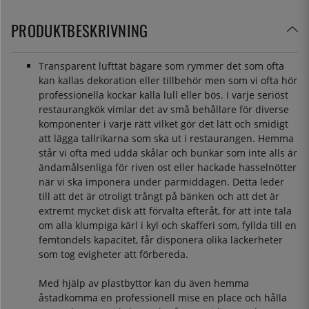
PRODUKTBESKRIVNING
Transparent lufttät bägare som rymmer det som ofta
kan kallas dekoration eller tillbehör men som vi ofta hör
professionella kockar kalla lull eller bös. I varje seriöst
restaurangkök vimlar det av små behållare för diverse
komponenter i varje rätt vilket gör det lätt och smidigt
att lägga tallrikarna som ska ut i restaurangen. Hemma
står vi ofta med udda skålar och bunkar som inte alls är
ändamålsenliga för riven ost eller hackade hasselnötter
när vi ska imponera under parmiddagen. Detta leder
till att det är otroligt trångt på bänken och att det är
extremt mycket disk att förvalta efteråt, för att inte tala
om alla klumpiga kärl i kyl och skafferi som, fyllda till en
femtondels kapacitet, får disponera olika läckerheter
som tog evigheter att förbereda.
Med hjälp av plastbyttor kan du även hemma
åstadkomma en professionell mise en place och hålla