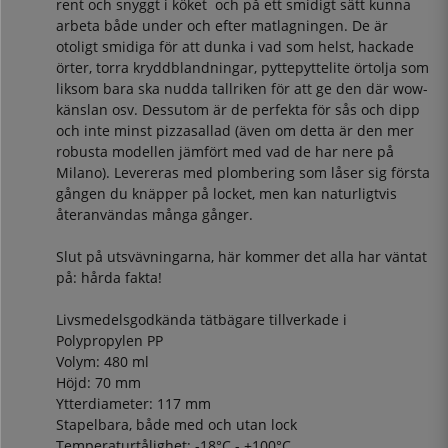
rent och snyggt i köket och på ett smidigt sätt kunna
arbeta både under och efter matlagningen. De är
otoligt smidiga för att dunka i vad som helst, hackade
örter, torra kryddblandningar, pyttepyttelite örtolja som
liksom bara ska nudda tallriken för att ge den där wow-
känslan osv. Dessutom är de perfekta för sås och dipp
och inte minst pizzasallad (även om detta är den mer
robusta modellen jämfört med vad de har nere på
Milano). Levereras med plombering som låser sig första
gången du knäpper på locket, men kan naturligtvis
återanvändas många gånger.
Slut på utsvävningarna, här kommer det alla har väntat
på: hårda fakta!
Livsmedelsgodkända tätbägare tillverkade i
Polypropylen PP
Volym: 480 ml
Höjd: 70 mm
Ytterdiameter: 117 mm
Stapelbara, både med och utan lock
Temperaturtålighet: -18°C - +100°C