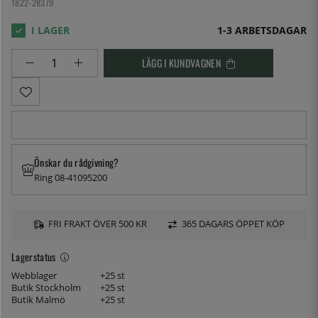
1822-28379
1-3 ARBETSDAGAR
LÄGG I KUNDVAGNEN
Önskar du rådgivning?
Ring 08-41095200
FRI FRAKT ÖVER 500 KR
365 DAGARS ÖPPET KÖP
Lagerstatus
Webblager
+25 st
Butik Stockholm
+25 st
Butik Malmö
+25 st