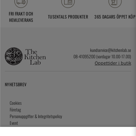
FRI FRAKT OCH
TUSENTALS PRODUKTER
365 DAGARS ÖPPET KÖP
HEMLEVERANS
kundservice@kitchenlab.se
08-41095200 (vardagar 10.00-17.00)
Öppettider i butik
NYHETSBREV
Cookies
Företag
Personuppgifter & Integritetspolicy
Event
Köpvillkor