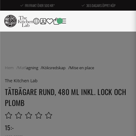
FRI FRAKT ÖVER 500 KR*
365 DAGARS ÖPPET KÖP
Hem
Matlagning
Köksredskap
Mise en place
The Kitchen Lab
TÄTBÄGARE RUND, 480 ML INKL. LOCK OCH
PLOMB
15
:-