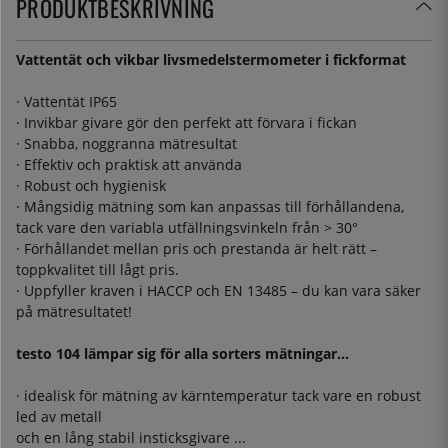
PRODUKTBESKRIVNING
Vattentät och vikbar livsmedelstermometer i fickformat
· Vattentät IP65
· Invikbar givare gör den perfekt att förvara i fickan
· Snabba, noggranna mätresultat
· Effektiv och praktisk att använda
· Robust och hygienisk
· Mångsidig mätning som kan anpassas till förhållandena,
tack vare den variabla utfällningsvinkeln från > 30°
· Förhållandet mellan pris och prestanda är helt rätt –
toppkvalitet till lågt pris.
· Uppfyller kraven i HACCP och EN 13485 – du kan vara säker
på mätresultatet!
testo 104 lämpar sig för alla sorters mätningar...
· idealisk för mätning av kärntemperatur tack vare en robust
led av metall
och en lång stabil insticksgivare ...