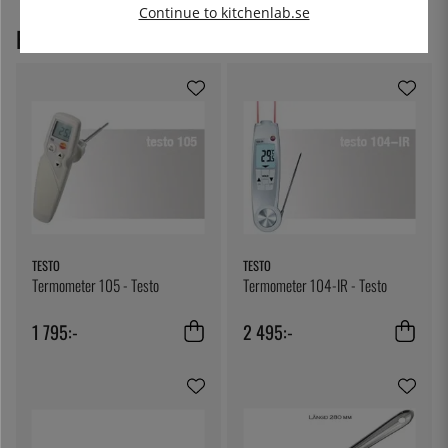
Continue to kitchenlab.se
REKOMMENDERADE PRODUKTER
TESTO
TESTO
Termometer 105 - Testo
Termometer 104-IR - Testo
1 795:-
2 495:-