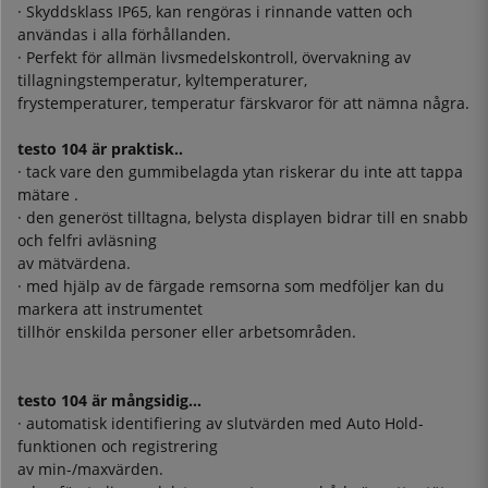
· Skyddsklass IP65, kan rengöras i rinnande vatten och
användas i alla förhållanden.
· Perfekt för allmän livsmedelskontroll, övervakning av
tillagningstemperatur, kyltemperaturer,
frystemperaturer, temperatur färskvaror för att nämna några.
testo 104 är praktisk..
· tack vare den gummibelagda ytan riskerar du inte att tappa
mätare .
· den generöst tilltagna, belysta displayen bidrar till en snabb
och felfri avläsning
av mätvärdena.
· med hjälp av de färgade remsorna som medföljer kan du
markera att instrumentet
tillhör enskilda personer eller arbetsområden.
testo 104 är mångsidig...
· automatisk identifiering av slutvärden med Auto Hold-
funktionen och registrering
av min-/maxvärden.