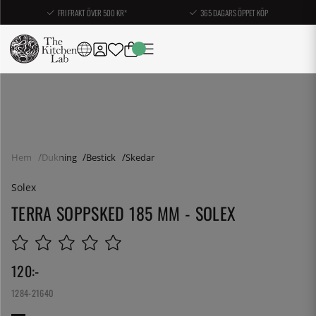
FRI FRAKT ÖVER 500 KR*
365 DAGARS ÖPPET KÖP
Hem
Dukning
Bestick
Skedar
Solex
TERRA SOPPSKED 185 MM - SOLEX
120
:-
1284-21640