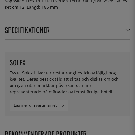
Soppsked i rostfritt stål i serien Terra från tyska Solex. Säljes i
set om 12. Längd: 185 mm
SPECIFIKATIONER
SOLEX
Tyska Solex tillverkar restaurangbestick av löjligt hög
kvalitet. Deras bestick tåls att slitas och diskas om och
om igen utan märkbar påverkan och finns
representerade på mängder av femstjärniga hotell
världen över.
Läs mer om varumärket
REKOMMENDERADE PRODUKTER