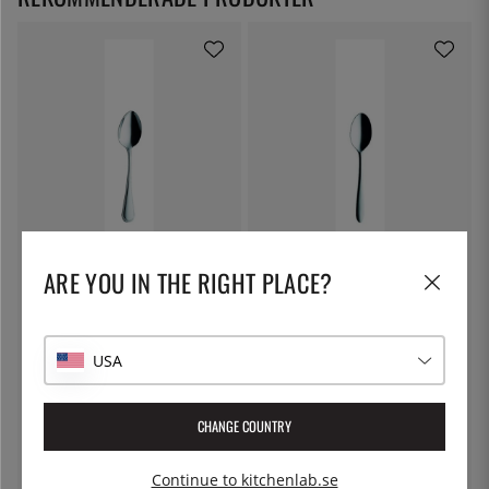
SOLEX
SOLEX
Perle Dessertsked 185 mm -
Anna Dessertsked, 182 mm -
ARE YOU IN THE RIGHT PLACE?
Solex
Solex
68:-
78:-
USA
CHANGE COUNTRY
Continue to kitchenlab.se