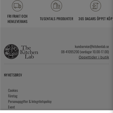
FRI FRAKT OCH
TUSENTALS PRODUKTER
365 DAGARS ÖPPET KÖP
HEMLEVERANS
kundservice@kitchenlab.se
08-41095200 (vardagar 10.00-17.00)
Öppettider i butik
NYHETSBREV
Cookies
Företag
Personuppgifter & Integritetspolicy
Event
Köpvillkor