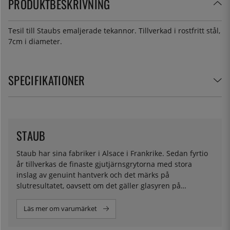
PRODUKTBESKRIVNING
Tesil till Staubs emaljerade tekannor. Tillverkad i rostfritt stål,
7cm i diameter.
SPECIFIKATIONER
STAUB
Staub har sina fabriker i Alsace i Frankrike. Sedan fyrtio
år tillverkas de finaste gjutjärnsgrytorna med stora
inslag av genuint hantverk och det märks på
slutresultatet, oavsett om det gäller glasyren på
gjutjärnsgrytorna eller ljudet då man lägger på locket
över en långsamt puttrande boeuf Bourgignon. De
Läs mer om varumärket
otidsenliga tillverkningsmetoderna framkallar
egenskaper som åter blivit populära, t ex slumpar det sig