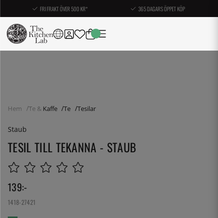
FRI FRAKT ÖVER 500 KR*
365 DAGARS ÖPPET KÖP
Hem
Te & Kaffe
Te
Tesilar
Staub
TESIL TILL TEKANNA - STAUB
139
:-
1418-27421