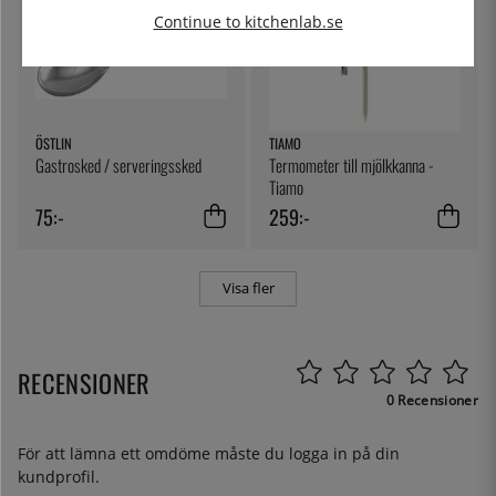
Continue to kitchenlab.se
ÖSTLIN
TIAMO
Gastrosked / serveringssked
Termometer till mjölkkanna -
Tiamo
75:-
259:-
Visa fler
RECENSIONER
0 Recensioner
För att lämna ett omdöme måste du
logga in
på din
kundprofil.