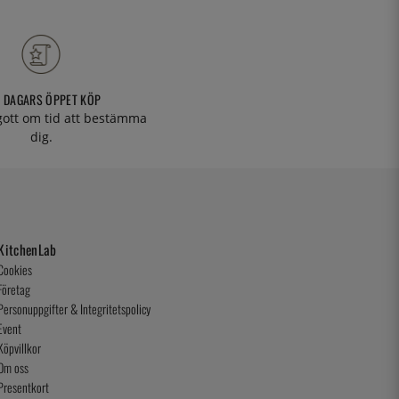
 DAGARS ÖPPET KÖP
 gott om tid att bestämma
dig.
KitchenLab
Cookies
Företag
Personuppgifter & Integritetspolicy
Event
Köpvillkor
Om oss
Presentkort