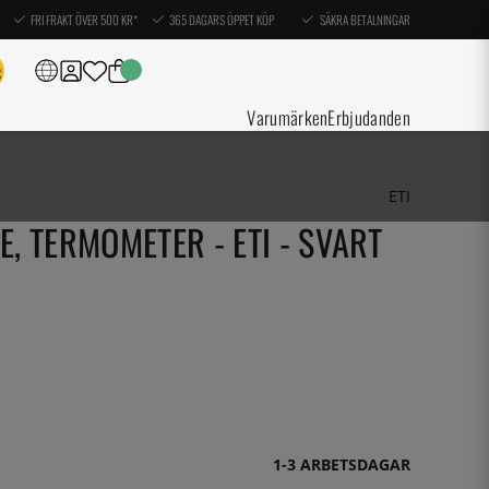
FRI FRAKT ÖVER 500 KR*
365 DAGARS ÖPPET KÖP
SÄKRA BETALNINGAR
Varumärken
Erbjudanden
ETI
 TERMOMETER - ETI - SVART
1-3 ARBETSDAGAR