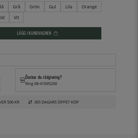
lå
Grå
Grön
Gul
Lila
Orange
öd
Vit
LÄGG I KUNDVAGNEN
Önskar du rådgivning?
t
Ring 08-41095200
t
t
VER 500 KR
365 DAGARS ÖPPET KÖP