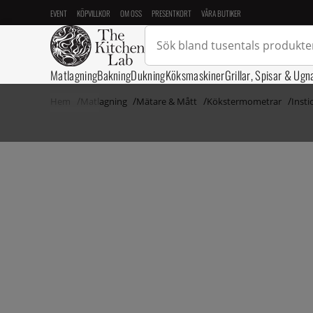
EVENT
KÖPVILLKOR
OM OSS
PRESENTKORT
VÅRA BUTIKER
Matlagning
Bakning
Dukning
Köksmaskiner
Grillar, Spisar & Ugn
Hem
Matlagning
Mätare & Mått
Kökstermometrar
Inst