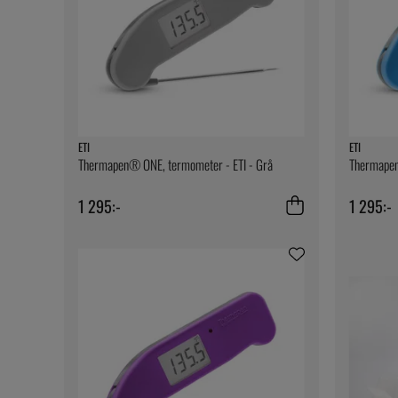
ETI
ETI
Thermapen® ONE, termometer - ETI - Grå
Thermapen
1 295:-
1 295:-