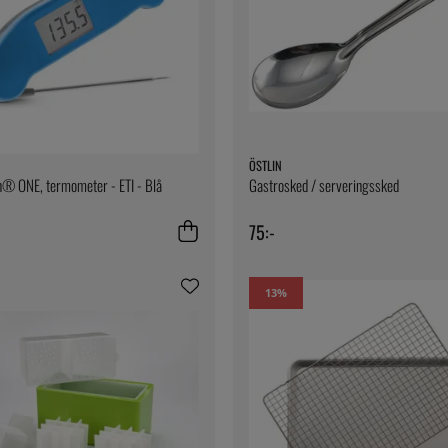
ÖSTLIN
® ONE, termometer - ETI - Blå
Gastrosked / serveringssked
75:-
13
%