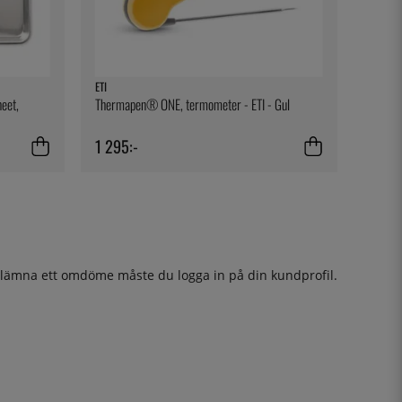
ETI
heet,
Thermapen® ONE, termometer - ETI - Gul
1 295:-
t lämna ett omdöme måste du
logga in
på din kundprofil.