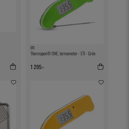
ETI
Thermapen® ONE, termometer - ETI - Grön
1 295:-