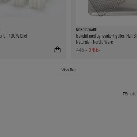
F
NORDIC WARE
laris - 100% Chef
Bakplåt med ugnssäkert galler, Half S
Naturals - Nordic Ware
445:-
389:-
Visa fler
För at