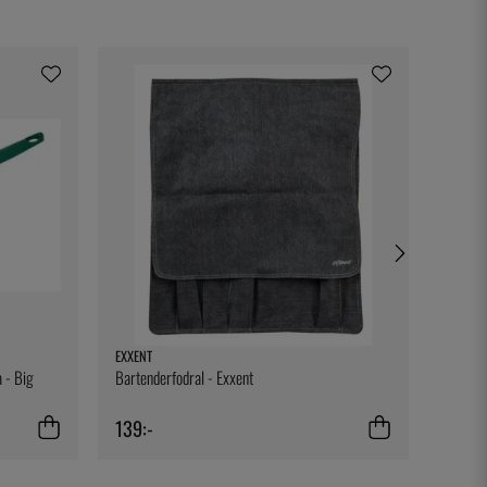
EXXENT
TESTO
 - Big
Bartenderfodral - Exxent
Bältes
139:-
329:-