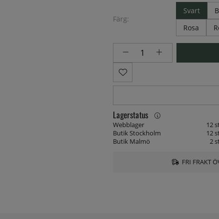
Svart
B
Färg:
Rosa
R
Lagerstatus
Webblager
12 s
Butik Stockholm
12 s
Butik Malmö
2 s
FRI FRAKT Ö