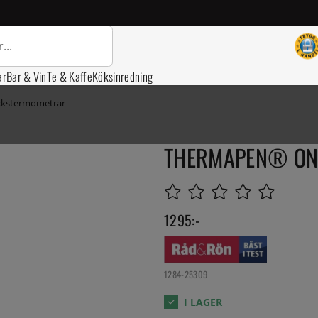
ar
Bar & Vin
Te & Kaffe
Köksinredning
ickstermometrar
THERMAPEN® ONE,
1295
:-
1284-25309