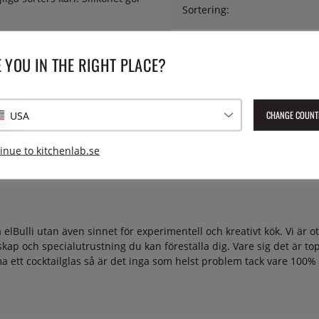
Sortering:
Tillbehör:
 YOU IN THE RIGHT PLACE?
Lev. artikelnummer:
10/0029
EAN:
8436020100291
CHANGE COUNT
USA
inue to kitchenlab.se
ulli utan även sinnet för experimentell och kreativt kök. Vi är otr
ap och specialutrustning du kan föreställa dig. Vare sig det är top
rymma ett cocktailglas så är det inga som helst problem tack vare 100%