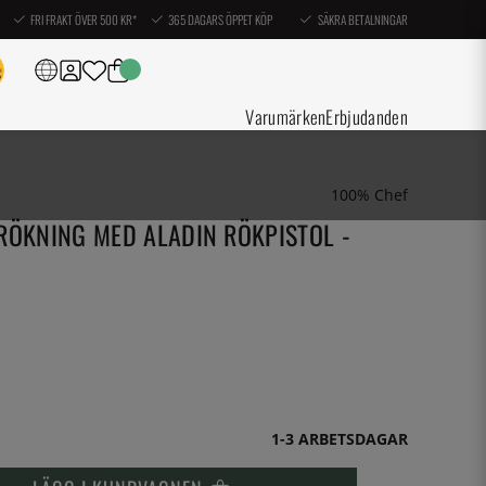
FRI FRAKT ÖVER 500 KR*
365 DAGARS ÖPPET KÖP
SÄKRA BETALNINGAR
Varumärken
Erbjudanden
100% Chef
RÖKNING MED ALADIN RÖKPISTOL -
1-3 ARBETSDAGAR