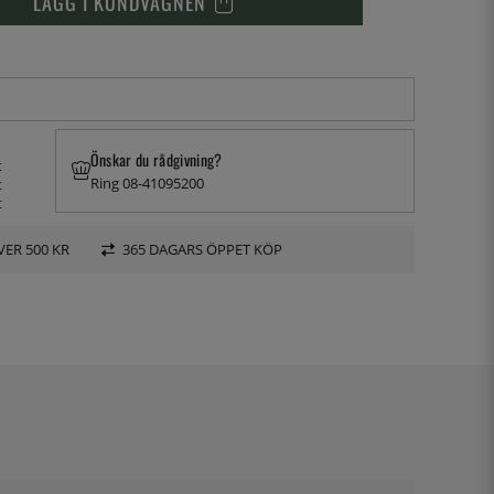
LÄGG I KUNDVAGNEN
Önskar du rådgivning?
t
Ring 08-41095200
t
t
VER 500 KR
365 DAGARS ÖPPET KÖP