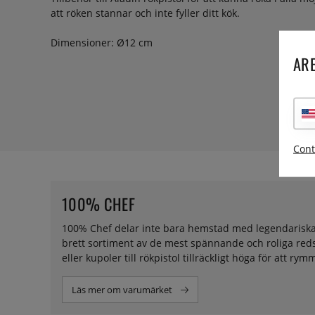
att röken stannar och inte fyller ditt kök.
Dimensioner: Ø12 cm
ARE
Cont
100% CHEF
100% Chef delar inte bara hemstad med legendariska elB
brett sortiment av de mest spännande och roliga redsk
eller kupoler till rökpistol tillräckligt höga för att 
Läs mer om varumärket