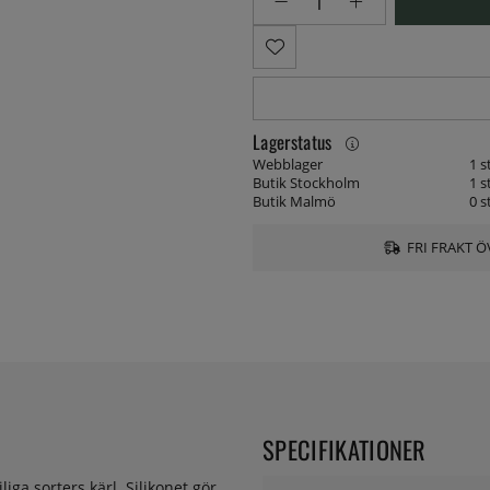
Lagerstatus
Webblager
1 s
Butik Stockholm
1 s
Butik Malmö
0 s
FRI FRAKT Ö
SPECIFIKATIONER
jliga sorters kärl. Silikonet gör