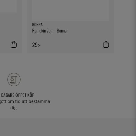
BONNA
ONIS
Ramekin 7cm - Bonna
Levitas
29:-
140:-
 DAGARS ÖPPET KÖP
 gott om tid att bestämma
dig.