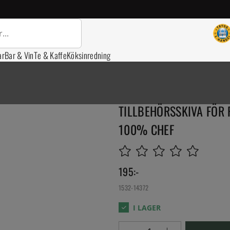
ar
Bar & Vin
Te & Kaffe
Köksinredning
TILLBEHÖRSSKIVA FÖR 
100% CHEF
195
:-
1532-14372