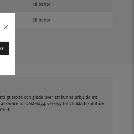
Tillbehör
Tillbehör
RY
oligt stolta och glada över att kunna erbjuda ett
pskärare för vaktelägg, verktyg för chokladskulpturer
 Chef!