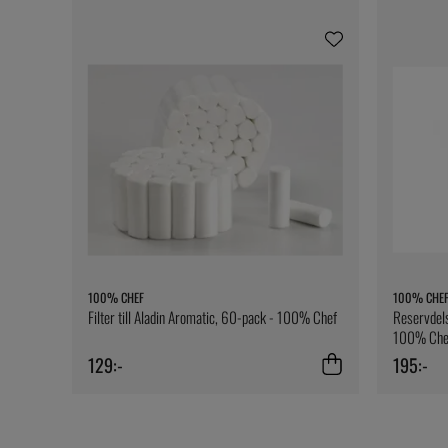
100% CHEF
100% CHE
Filter till Aladin Aromatic, 60-pack - 100% Chef
Reservdels
100% Che
129:-
195:-