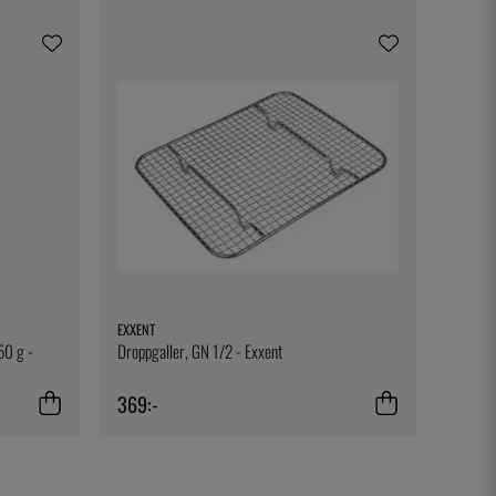
EXXENT
50 g -
Droppgaller, GN 1/2 - Exxent
369:-