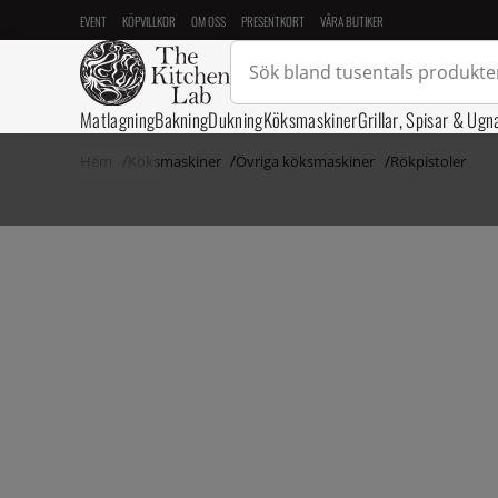
EVENT
KÖPVILLKOR
OM OSS
PRESENTKORT
VÅRA BUTIKER
Matlagning
Bakning
Dukning
Köksmaskiner
Grillar, Spisar & Ugn
Hem
Köksmaskiner
Övriga köksmaskiner
Rökpistoler