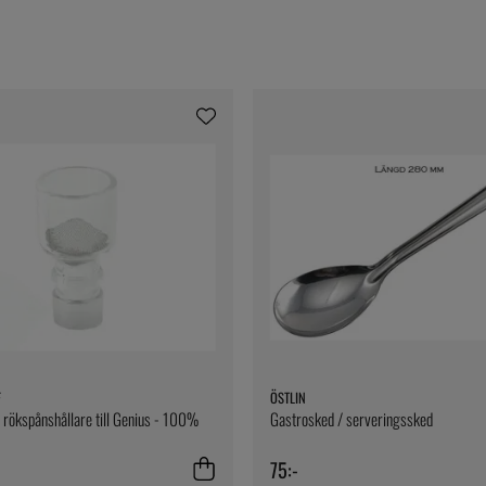
F
ÖSTLIN
 rökspånshållare till Genius - 100%
Gastrosked / serveringssked
75:-