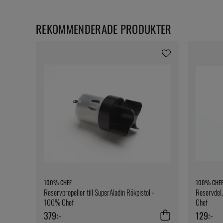
REKOMMENDERADE PRODUKTER
100% CHEF
100% CHE
Reservpropeller till SuperAladin Rökpistol -
Reservdel,
100% Chef
Chef
379:-
129:-