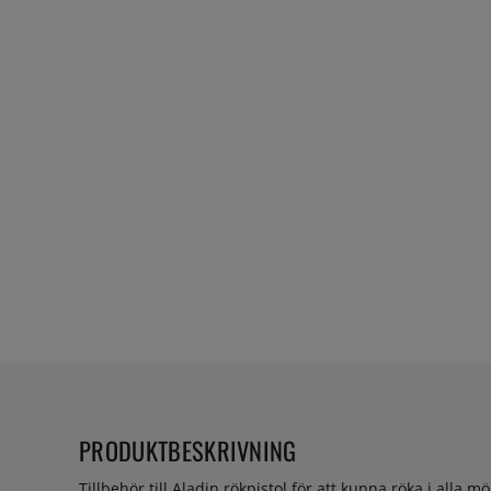
PRODUKTBESKRIVNING
Tillbehör till Aladin rökpistol för att kunna röka i alla mö