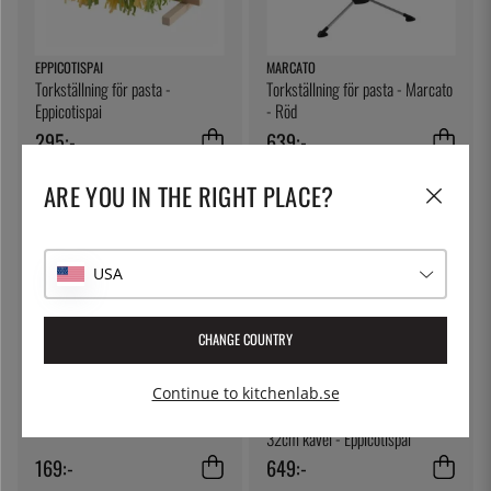
EPPICOTISPAI
MARCATO
Torkställning för pasta -
Torkställning för pasta - Marcato
Eppicotispai
- Röd
295:-
639:-
ARE YOU IN THE RIGHT PLACE?
USA
CHANGE COUNTRY
Continue to kitchenlab.se
EPPICOTISPAI
EPPICOTISPAI
Sporre, dubbel - Eppicotispai
Chitarra, pastaskärare med
32cm kavel - Eppicotispai
169:-
649:-