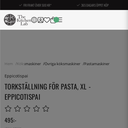
FRI FRAKT ÖVER 500 KR*
365 DAGARS ÖPPET KÖP
Hem
Köksmaskiner
Övriga köksmaskiner
Pastamaskiner
Eppicotispai
TORKSTÄLLNING FÖR PASTA, XL -
EPPICOTISPAI
495
:-