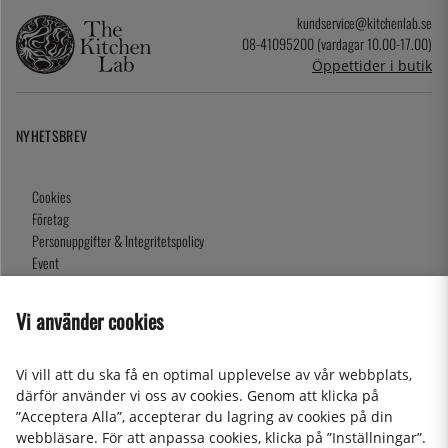
kundservice@kitchenlab.se
08-41095200 (vardagar 10.00-17.00)
Öppettider i butik
NYHETSBREV
Cookies
Företag
Personuppgifter & Integritetspolicy
Event
Köpvillkor
Om oss
Vi använder cookies
Presentkort
Våra butiker
Vi vill att du ska få en optimal upplevelse av vår webbplats,
därför använder vi oss av cookies. Genom att klicka på
”Acceptera Alla”, accepterar du lagring av cookies på din
2026 KitchenLab AB
webbläsare. För att anpassa cookies, klicka på ”Inställningar”.