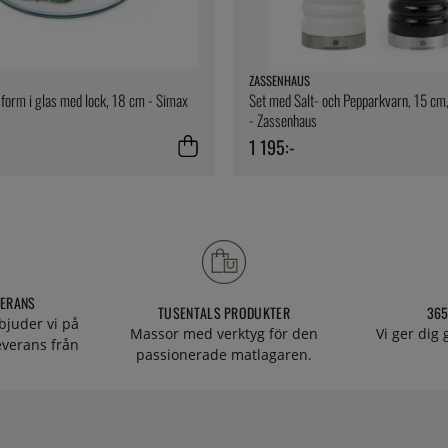
ZASSENHAUS
orm i glas med lock, 18 cm - Simax
Set med Salt- och Pepparkvarn, 15 c
- Zassenhaus
1 195:-
VERANS
TUSENTALS PRODUKTER
365
bjuder vi på
Massor med verktyg för den
Vi ger dig
everans från
passionerade matlagaren.