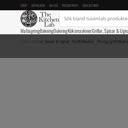
EVENT
KÖPVILLKOR
OM OSS
PRESENTKORT
VÅRA BUTIKER
Matlagning
Bakning
Dukning
Köksmaskiner
Grillar, Spisar & Ugn
Hem
Grillar, Spisar & Ugnar
Grilltillbehör
Övriga grilltillbeh