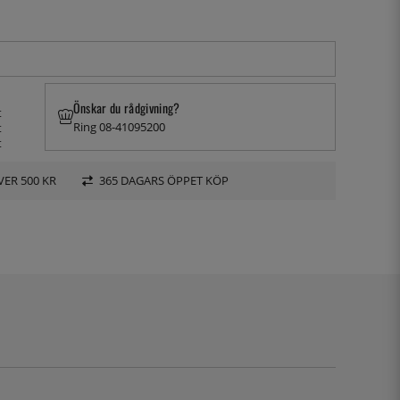
Önskar du rådgivning?
t
Ring 08-41095200
t
t
VER 500 KR
365 DAGARS ÖPPET KÖP