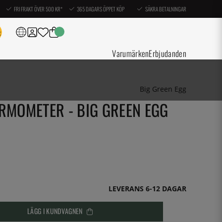
FRI FRAKT ÖVER 500 KR*
365 DAGARS ÖPPET KÖP
SÄKRA BETALNINGAR
Varumärken
Erbjudanden
Big Green Egg
RMOMETER - BIG GREEN EGG
LEVERANS 6-12 DAGAR
LÄGG I KUNDVAGNEN