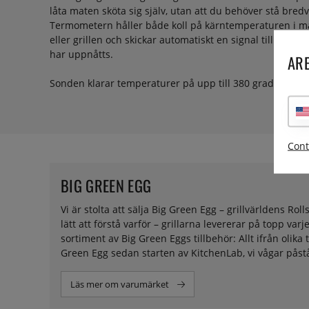
låta maten sköta sig själv, utan att du behöver stå bredv
Termometern håller både koll på kärntemperaturen i m
eller grillen och skickar automatiskt en signal till mot
har uppnåtts.
ARE
Sonden klarar temperaturer på upp till 380 grader.
Cont
BIG GREEN EGG
Vi är stolta att sälja Big Green Egg – grillvärldens Ro
lätt att förstå varför – grillarna levererar på topp va
sortiment av Big Green Eggs tillbehör: Allt ifrån olika 
Green Egg sedan starten av KitchenLab, vi vågar påstå
av dig, så hjälper vi dig att ta fram det du är ute efter
Läs mer om varumärket