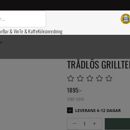
ar
Bar & Vin
Te & Kaffe
Köksinredning
ör
TRÅDLÖS GRILLTE
1895
:-
1282-11243