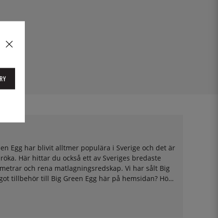
RY
een Egg har blivit alltmer populära i Sverige och det är
rmröka. Här hittar du också ett av Sveriges bredaste
ermometrar och rena matlagningsredskap. Vi har sålt Big
got tillbehör till Big Green Egg här på hemsidan? Hör