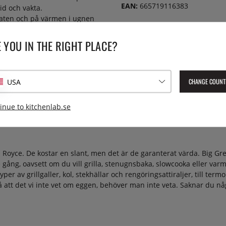
EAN:
665719116383
id och vakta.
aten och på värmen i ugnen
tagaren när önskad temperatur
 YOU IN THE RIGHT PLACE?
CHANGE COUNT
USA
inue to kitchenlab.se
lls Royce. De kostar en slant, men det är de garanterat värda. Big Gr
rje gång, oavsett om du vill grilla, stenugnsbaka, slowcooka eller va
typer av grillgaller, kol, stekhällar och rengöringsattiraljer, till t
 att det vi inte vet om eggen, behöver man inte veta. Saknar du nå
.