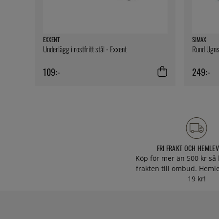
EXXENT
SIMAX
Underlägg i rostfritt stål - Exxent
Rund Ugnsf
109:-
249:-
FRI FRAKT OCH HEMLE
Köp för mer än 500 kr så 
frakten till ombud. Heml
19 kr!