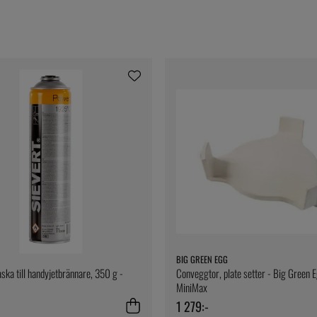
BIG GREEN EGG
aska till handyjetbrännare, 350 g -
Conveggtor, plate setter - Big Green 
MiniMax
1 279:-