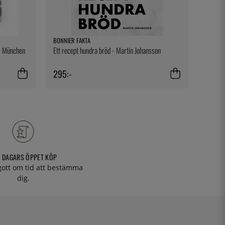
BONNIER FAKTA
EXXENT
m, München
Ett recept hundra bröd - Martin Johansson
Bartend
295:-
139:-
 DAGARS ÖPPET KÖP
 gott om tid att bestämma
dig.