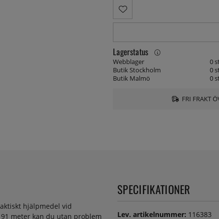
Lagerstatus
Webblager
0 s
Butik Stockholm
0 s
Butik Malmö
0 s
FRI FRAKT Ö
SPECIFIKATIONER
aktiskt hjälpmedel vid
Lev. artikelnummer:
116383
å 91 meter kan du utan problem