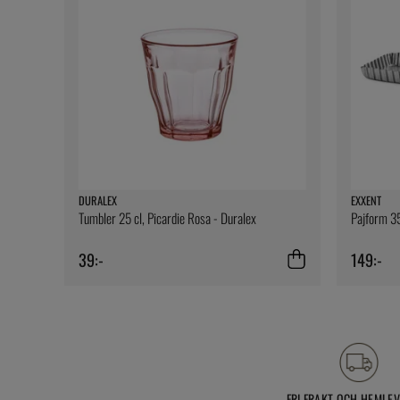
DURALEX
EXXENT
Tumbler 25 cl, Picardie Rosa - Duralex
Pajform 35
39:-
149:-
FRI FRAKT OCH HEMLE