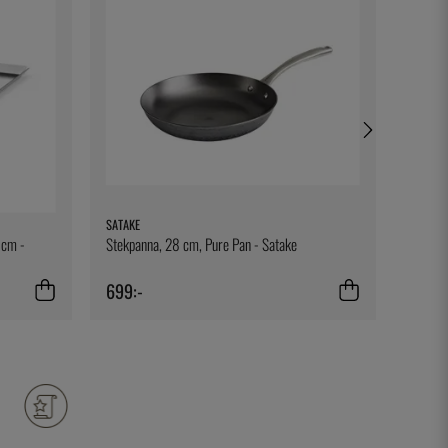
SATAKE
BONNIE
5 cm -
Stekpanna, 28 cm, Pure Pan - Satake
Ett rec
699:-
295:-