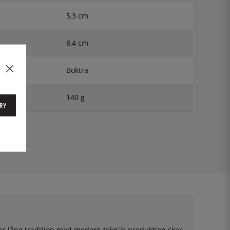
5,3 cm
8,4 cm
Bokträ
140 g
RY
0
ar lång tradition med modern teknik: produktion sker