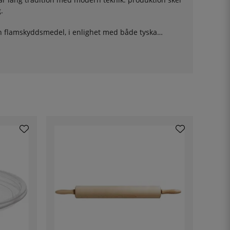
g.
tan flamskyddsmedel, i enlighet med både tyska
tion, där man effektivt använder resurser och
för den som ställer höga krav i köket.