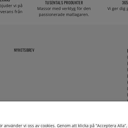
TUSENTALS PRODUKTER
365
bjuder vi på
Massor med verktyg för den
Vi ger dig
everans från
passionerade matlagaren.
NYHETSBREV
för använder vi oss av cookies. Genom att klicka på ”Acceptera Alla”