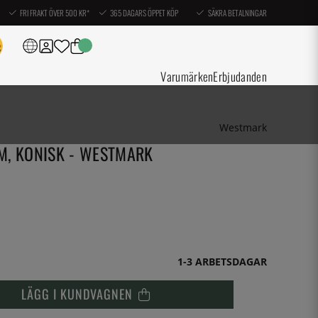
FRI FRAKT ÖVER 500 KR*
365 DAGARS ÖPPET KÖP
SÄKRA BETALNINGAR
Varumärken
Erbjudanden
Westmark
M, KONISK - WESTMARK
1-3 ARBETSDAGAR
LÄGG I KUNDVAGNEN