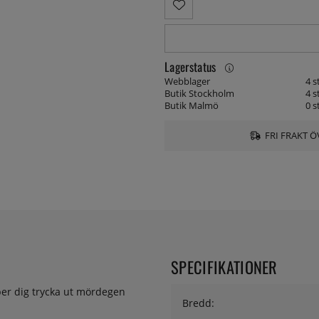
Lagerstatus
Webblager
4 s
Butik Stockholm
4 s
Butik Malmö
0 s
FRI FRAKT Ö
SPECIFIKATIONER
per dig trycka ut mördegen
Bredd: