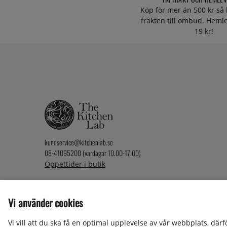
Köp för mer än 500 kr så 
frakten till ombud. Heml
19 kr!
kundservice@kitchenlab.se
08-41095200 (vardagar 10.00-17.00)
Öppettider i butik
Vi använder cookies
2026 KitchenLab AB
Vi vill att du ska få en optimal upplevelse av vår webbplats, där