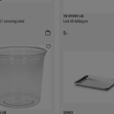
THE KITCHEN LAB
d / serveringssked
Lock till delibägare
5:-
N LAB
SUNNEX