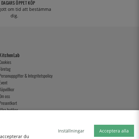
 DAGARS ÖPPET KÖP
 gott om tid att bestämma
dig.
KitchenLab
Cookies
Företag
Personuppgifter & Integritetspolicy
Event
Köpvillkor
Om oss
Presentkort
Våra butiker
Inställningar
Acceptera alla
, accepterar du