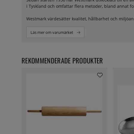
i Tyskland och omfattar flera metoder, bland annat 
Westmark värdesätter kvalitet, hållbarhet och miljöan
livsmedelslagar och amerikanska FDA-krav. Företaget
återvinner material.
Läs mer om varumärket
Genom att välja Westmark får du köksverktyg som är till
REKOMMENDERADE PRODUKTER