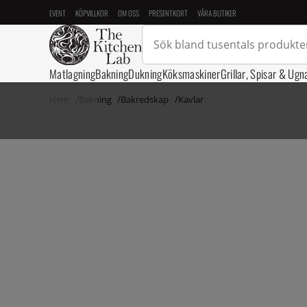
EVENT
KÖPVILLKOR
OM OSS
PRESENTKORT
VÅRA BUTIKER
Matlagning
Bakning
Dukning
Köksmaskiner
Grillar, Spisar & Ugn
Hem
Bakning
Bakredskap
Kavlar