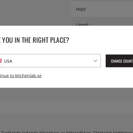
Höjd:
Längd:
 YOU IN THE RIGHT PLACE?
Material:
Vikt:
CHANGE COUNT
USA
Lev. artikelnummer:
3003227
inue to kitchenlab.se
EAN:
4004094300370
v Tysklands ledande tillverkare av köksredskap. Företaget kombiner