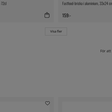
 72cl
Fastfood-bricka i aluminium, 33x24 c
159:-
Visa fler
För at