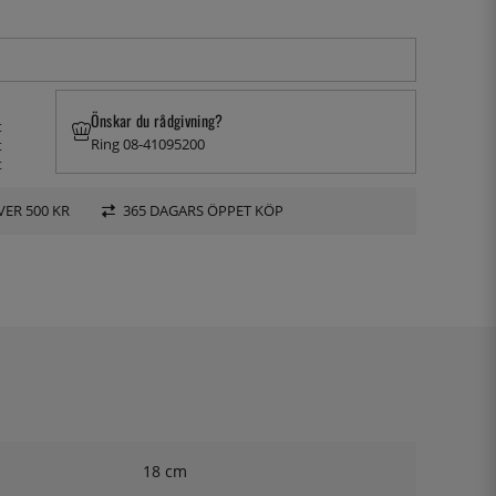
Önskar du rådgivning?
t
Ring 08-41095200
t
t
VER 500 KR
365 DAGARS ÖPPET KÖP
18 cm