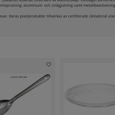
formsprutning, aluminium- och zinkgjutning samt metallbearbetnin
svar. Deras plastprodukter tillverkas av certifierade råmaterial u
 arbetar även med korta leveranskedjor och ansvarstagande produk
förlitliga, hållbara och tillverkade med omsorg – ett självklart val 