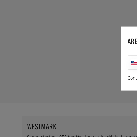
ARE
Cont
WESTMARK
Sedan starten 1956 har Westmark utvecklats till en a