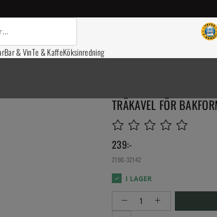
ar
Bar & Vin
Te & Kaffe
Köksinredning
TRÄKAVEL FÖR BAKFOR
239
:-
2190-32142