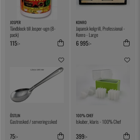
JOSPER
KONRO
Tändblock till Josper-ugn (8-
Japansk kolgrill, Professional -
pack)
Konro - Large
115:-
6 995:-
ÖSTLIN
100% CHEF
Gastrosked / serveringssked
Iskuber, klaris - 100% Chef
75:-
399:-