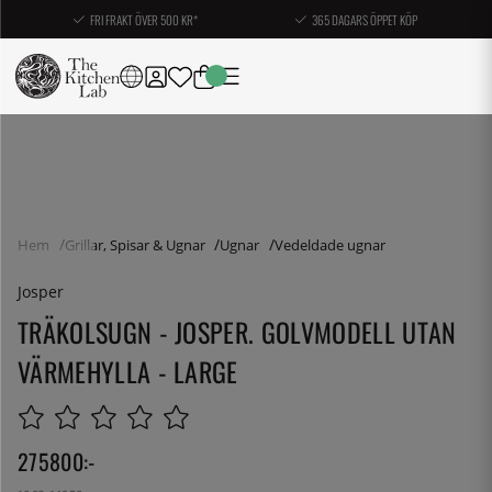
FRI FRAKT ÖVER 500 KR*
365 DAGARS ÖPPET KÖP
Hem
Grillar, Spisar & Ugnar
Ugnar
Vedeldade ugnar
Josper
TRÄKOLSUGN - JOSPER. GOLVMODELL UTAN
VÄRMEHYLLA - LARGE
275800
:-