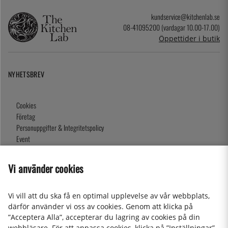
kundservice@kitchenlab.se
08-41095200 (vardagar 10.00-17.00)
Öppettider i butik
NYHETSBREV
Cookies
Företag
Personuppgifter & Integritetspolicy
Event
Köpvillkor
Om oss
Vi använder cookies
Presentkort
Våra butiker
Vi vill att du ska få en optimal upplevelse av vår webbplats,
därför använder vi oss av cookies. Genom att klicka på
”Acceptera Alla”, accepterar du lagring av cookies på din
2026 KitchenLab AB
webbläsare. För att anpassa cookies, klicka på ”Inställningar”.