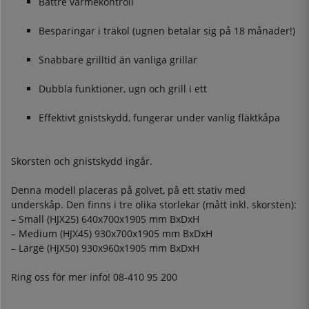
Bättre värmekontroll
Besparingar i träkol (ugnen betalar sig på 18 månader!)
Snabbare grilltid än vanliga grillar
Dubbla funktioner, ugn och grill i ett
Effektivt gnistskydd, fungerar under vanlig fläktkåpa
Skorsten och gnistskydd ingår.
Denna modell placeras på golvet, på ett stativ med
underskåp. Den finns i tre olika storlekar (mått inkl. skorsten):
– Small (HJX25) 640x700x1905 mm BxDxH
– Medium (HJX45) 930x700x1905 mm BxDxH
– Large (HJX50) 930x960x1905 mm BxDxH
Ring oss för mer info! 08-410 95 200