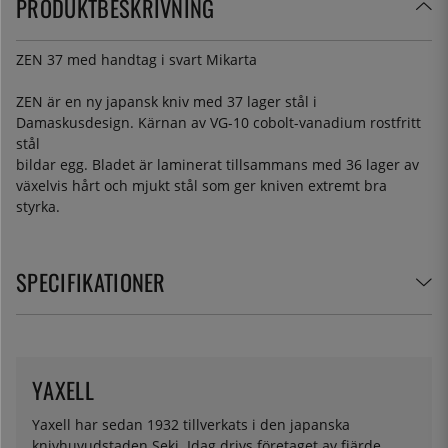
PRODUKTBESKRIVNING
ZEN 37 med handtag i svart Mikarta
ZEN är en ny japansk kniv med 37 lager stål i
Damaskusdesign. Kärnan av VG-10 cobolt-vanadium rostfritt
stål
bildar egg. Bladet är laminerat tillsammans med 36 lager av
växelvis hårt och mjukt stål som ger kniven extremt bra
styrka.
SPECIFIKATIONER
YAXELL
Yaxell har sedan 1932 tillverkats i den japanska
knivhuvudstaden Seki. Idag drivs företaget av fjärde