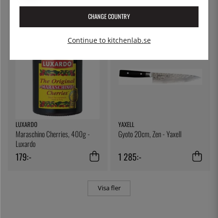
2 079:-
75:-
CHANGE COUNTRY
Continue to kitchenlab.se
LUXARDO
YAXELL
Maraschino Cherries, 400g -
Gyoto 20cm, Zen - Yaxell
Luxardo
179:-
1 285:-
Visa fler