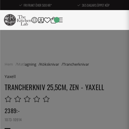
FRI FRAKT ÖVER 500 KR*
365 DAGARS ÖPPET KÖP
Hem
Matlagning
Köksknivar
Trancherknivar
Yaxell
TRANCHERKNIV 25,5CM, ZEN - YAXELL
2389
:-
1073-10914