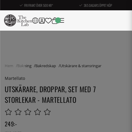
FRI FRAKT ÖVER 500 KR*
365 DAGARS ÖPPET KÖP
Hem
Bakning
Bakredskap
Utskärare & stansringar
Martellato
UTSKÄRARE, DROPPAR, SET MED 7
STORLEKAR - MARTELLATO
249
:-