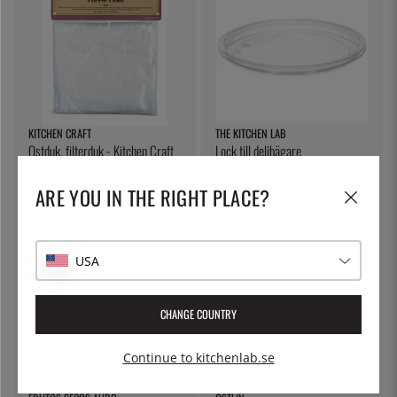
KITCHEN CRAFT
THE KITCHEN LAB
Ostduk, filterduk - Kitchen Craft
Lock till delibägare
79:-
5:-
ARE YOU IN THE RIGHT PLACE?
USA
CHANGE COUNTRY
Continue to kitchenlab.se