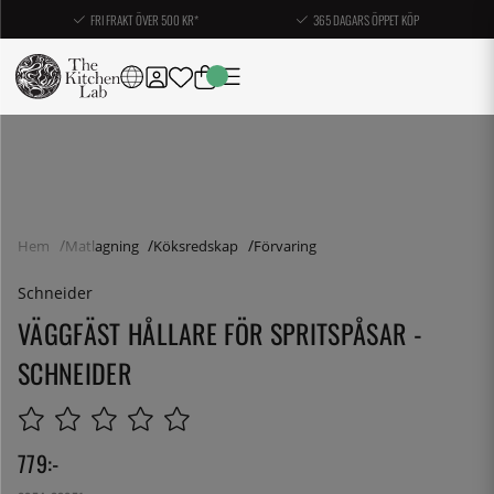
FRI FRAKT ÖVER 500 KR*
365 DAGARS ÖPPET KÖP
Hem
Matlagning
Köksredskap
Förvaring
Schneider
VÄGGFÄST HÅLLARE FÖR SPRITSPÅSAR -
SCHNEIDER
779
:-