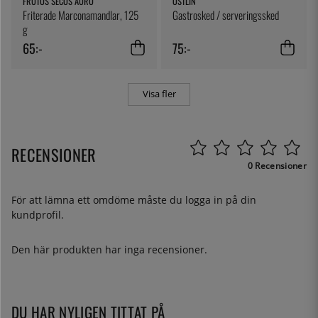
FRUTOS SECOS AURO
ÖSTLIN
Friterade Marconamandlar, 125
Gastrosked / serveringssked
g
65:-
75:-
Visa fler
RECENSIONER
0 Recensioner
För att lämna ett omdöme måste du
logga in
på din
kundprofil.
Den här produkten har inga recensioner.
DU HAR NYLIGEN TITTAT PÅ