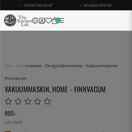
FRI FRAKT ÖVER 500 KR*
365 DAGARS ÖPPET KÖP
Hem
Köksmaskiner
Övriga köksmaskiner
Vakuummaskiner
Finnvacum
VAKUUMMASKIN, HOME - FINNVACUM
995
:-
1965-24484