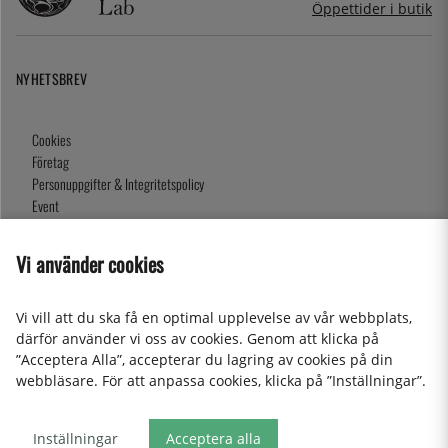
Öppettider i butik
NYHETSBREV
Cookies
Företag
Personuppgifter & Integritetspolicy
Event
Köpvillkor
Om oss
Vi använder cookies
Presentkort
Våra butiker
Vi vill att du ska få en optimal upplevelse av vår webbplats,
därför använder vi oss av cookies. Genom att klicka på
”Acceptera Alla”, accepterar du lagring av cookies på din
2026 KitchenLab AB
webbläsare. För att anpassa cookies, klicka på ”Inställningar”.
Inställningar
Acceptera alla