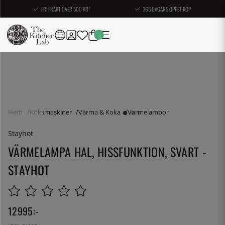
FRI FRAKT ÖVER 500 KR*
365 DAGARS ÖPPET KÖP
Hem
Köksmaskiner
Värma & Koka
Värmelampor
Stayhot
VÄRMELAMPA HAL, HISSFUNKTION, SVART -
STAYHOT
12995
:-