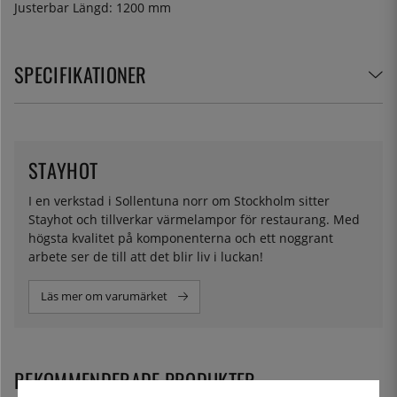
Justerbar Längd: 1200 mm
SPECIFIKATIONER
STAYHOT
I en verkstad i Sollentuna norr om Stockholm sitter
Stayhot och tillverkar värmelampor för restaurang. Med
högsta kvalitet på komponenterna och ett noggrant
arbete ser de till att det blir liv i luckan!
Läs mer om varumärket
REKOMMENDERADE PRODUKTER