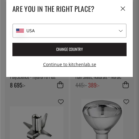
ARE YOU IN THE RIGHT PLACE?
13
%
USA
CHANGE COUNTRY
POLYSCIENCE, SAGE
NORDIC WARE
Continue to kitchenlab.se
HydroPro, Sous Vide - Sage |
Bakplåt med ugnssäkert galler,
PolyScience - HydroPro Plus
Half Sheet, Naturals - Nordic
Ware
8 695:-
445:-
389:-