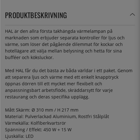
PRODUKTBESKRIVNING
HAL är den allra första takhängda värmelampan på
marknaden som erbjuder separata kontroller för ljus och
värme, som löser det pågående dilemmat för kockar och
hotellägare att välja mellan belysning och hetta för sina
bufféer och köksluckor.
Med HAL får du det bästa av båda världar i ett paket. Genom
att separera ljus och värme med ett enkelt knapptryck
öppnas dörren till ett mycket mer flexibelt och
anpassningsbart arbetsflöde, skräddarsytt för varje
restaurang och deras specifika upplägg.
Mått Skärm: Ø 310 mm / H 217 mm
Material: Pulverlackad Aluminium, Rostfri Stålplåt
Värmekälla: Kolfiberkvartsrör
Spänning / Effekt: 450 W + 15 W
Ljuskälla: LED