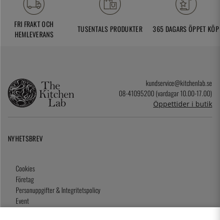
FRI FRAKT OCH
TUSENTALS PRODUKTER
365 DAGARS ÖPPET KÖP
HEMLEVERANS
kundservice@kitchenlab.se
08-41095200 (vardagar 10.00-17.00)
Öppettider i butik
NYHETSBREV
Cookies
Företag
Personuppgifter & Integritetspolicy
Event
Köpvillkor