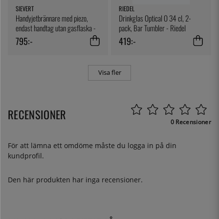
SIEVERT
RIEDEL
Handyjetbrännare med piezo,
Drinkglas Optical O 34 cl, 2-
endast handtag utan gasflaska -
pack, Bar Tumbler - Riedel
Sievert
795:-
419:-
Visa fler
RECENSIONER
0 Recensioner
För att lämna ett omdöme måste du
logga in
på din
kundprofil.
Den här produkten har inga recensioner.