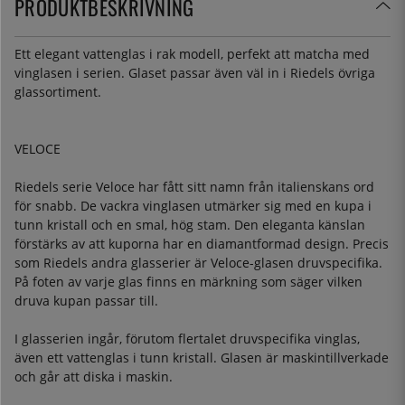
PRODUKTBESKRIVNING
Ett elegant vattenglas i rak modell, perfekt att matcha med
vinglasen i serien. Glaset passar även väl in i Riedels övriga
glassortiment.
VELOCE
Riedels serie Veloce har fått sitt namn från italienskans ord
för snabb. De vackra vinglasen utmärker sig med en kupa i
tunn kristall och en smal, hög stam. Den eleganta känslan
förstärks av att kuporna har en diamantformad design. Precis
som Riedels andra glasserier är Veloce-glasen druvspecifika.
På foten av varje glas finns en märkning som säger vilken
druva kupan passar till.
I glasserien ingår, förutom flertalet druvspecifika vinglas,
även ett vattenglas i tunn kristall. Glasen är maskintillverkade
och går att diska i maskin.