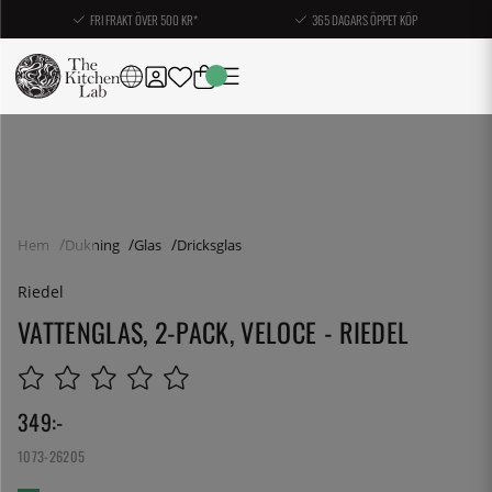
FRI FRAKT ÖVER 500 KR*
365 DAGARS ÖPPET KÖP
Hem
Dukning
Glas
Dricksglas
Riedel
VATTENGLAS, 2-PACK, VELOCE - RIEDEL
349
:-
1073-26205