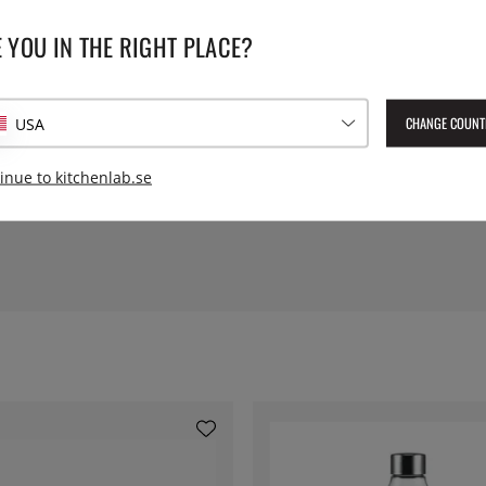
 kontroll på graden.
Modell:
 YOU IN THE RIGHT PLACE?
Vikt:
CHANGE COUNT
USA
Lev. artikelnummer:
KLF04RD
EAN:
8017709231675
inue to kitchenlab.se