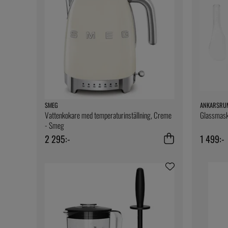
SMEG
ANKARSRU
Vattenkokare med temperaturinställning, Creme
Glassmaski
- Smeg
2 295:-
1 499:-