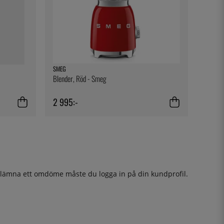
SMEG
Blender, Röd - Smeg
2 995:-
t lämna ett omdöme måste du
logga in
på din kundprofil.