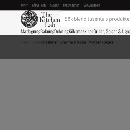
EVENT
KÖPVILLKOR
OM OSS
PRESENTKORT
VÅRA BUTIKER
Matlagning
Bakning
Dukning
Köksmaskiner
Grillar, Spisar & Ugn
Hem
Köksmaskiner
Värma & Koka
Vattenkokare