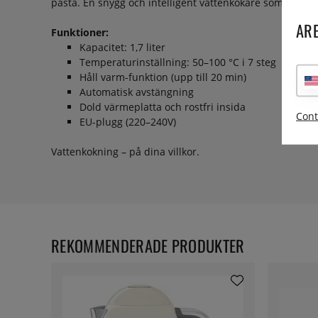
pasta. En snygg och intelligent vattenkokare som ger dig
ARE
Funktioner:
Kapacitet: 1,7 liter
Temperaturinställning: 50–100 °C i 7 steg
Håll varm-funktion (upp till 20 min)
Automatisk avstängning
Dold värmeplatta och rostfri insida
Cont
EU-plugg (220–240V)
Vattenkokning – på dina villkor.
REKOMMENDERADE PRODUKTER