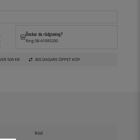
Önskar du rådgivning?
t
Ring 08-41095200
t
t
VER 500 KR
365 DAGARS ÖPPET KÖP
Röd