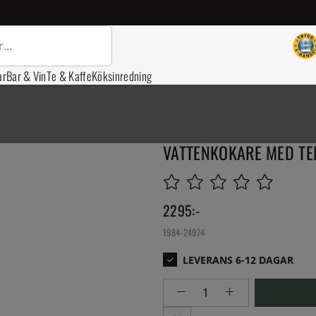
ar
Bar & Vin
Te & Kaffe
Köksinredning
VATTENKOKARE MED TE
2295
:-
1984-24974