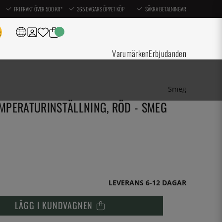
FRI FRAKT ÖVER 500 KR*
365 DAGARS ÖPPET KÖP
SÄKRA BETALNINGAR
Varumärken
Erbjudanden
Smeg
MPERATURINSTÄLLNING, RÖD - SMEG
LEVERANS 6-12 DAGAR
LÄGG I KUNDVAGNEN