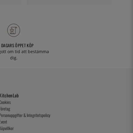
 DAGARS ÖPPET KÖP
 gott om tid att bestämma
dig.
KitchenLab
Cookies
Företag
Personuppgifter & Integritetspolicy
Event
Köpvillkor