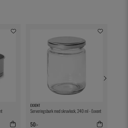
EXXENT
EXXENT
nt
Serveringsburk med skruvlock, 240 ml - Exxent
Bartend
50:-
139:-