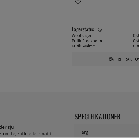
Lagerstatus
Webblager
0 s
Butik Stockholm
0 s
Butik Malmö
0 s
FRI FRAKT Ö
SPECIFIKATIONER
der sju
Färg:
grönt te, kaffe eller snabb