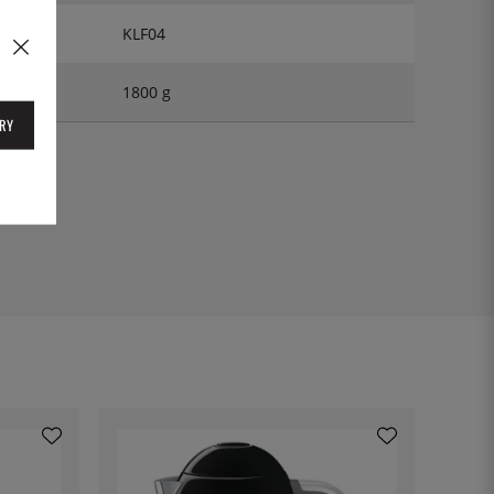
KLF04
1800 g
RY
EU