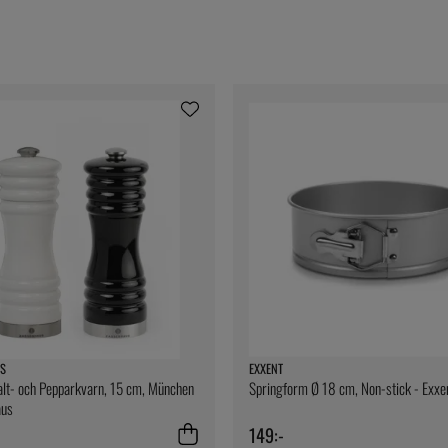
S
EXXENT
lt- och Pepparkvarn, 15 cm, München
Springform Ø 18 cm, Non-stick - Exxe
aus
149:-