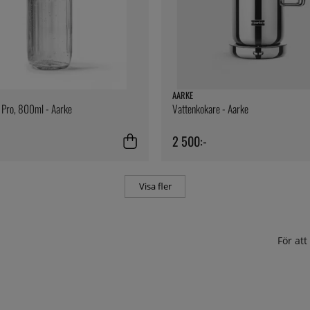
AARKE
 Pro, 800ml - Aarke
Vattenkokare - Aarke
2 500:-
Visa fler
För at