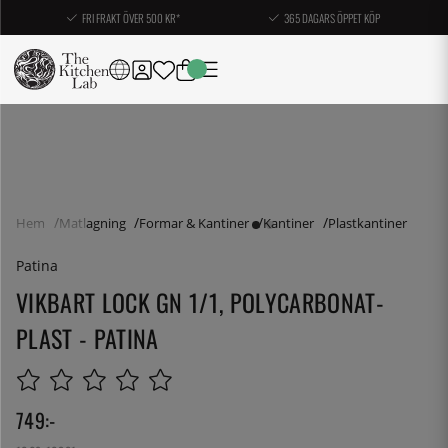
FRI FRAKT ÖVER 500 KR*
365 DAGARS ÖPPET KÖP
Hem
Matlagning
Formar & Kantiner
Kantiner
Plastkantiner
Patina
VIKBART LOCK GN 1/1, POLYCARBONAT-
PLAST - PATINA
749
:-