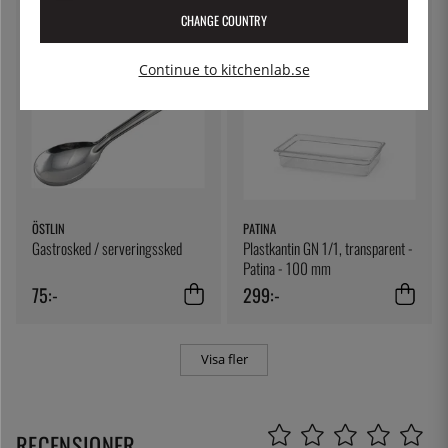
CHANGE COUNTRY
Continue to kitchenlab.se
ÖSTLIN
PATINA
Gastrosked / serveringssked
Plastkantin GN 1/1, transparent -
Patina - 100 mm
75:-
299:-
Visa fler
RECENSIONER