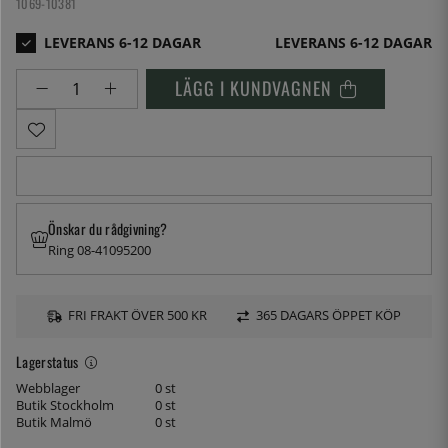
1069-10381
LEVERANS 6-12 DAGAR
LÄGG I KUNDVAGNEN
Önskar du rådgivning?
Ring 08-41095200
FRI FRAKT ÖVER 500 KR
365 DAGARS ÖPPET KÖP
Lagerstatus
Webblager
0 st
Butik Stockholm
0 st
Butik Malmö
0 st