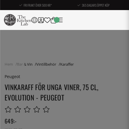
FRI FRAKT ÖVER 500 KR*
365 DAGARS ÖPPET KÖP
Hem
Bar & Vin
Vintillbehör
Karaffer
Peugeot
VINKARAFF FÖR UNGA VINER, 75 CL,
EVOLUTION - PEUGEOT
649
:-