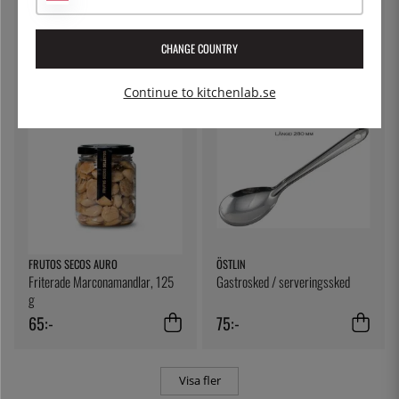
Ostduk, filterduk - Kitchen Craft
Lock till delibägare
CHANGE COUNTRY
79:-
5:-
Continue to kitchenlab.se
FRUTOS SECOS AURO
ÖSTLIN
Friterade Marconamandlar, 125
Gastrosked / serveringssked
g
65:-
75:-
Visa fler