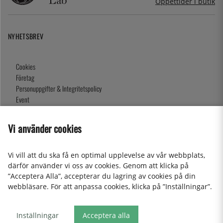
Öppettider i butik
NYHETSBREV
Cookies
Företag
Personuppgifter & Integritetspolicy
Event
Köpvillkor
Om oss
Vi använder cookies
Presentkort
Våra butiker
Vi vill att du ska få en optimal upplevelse av vår webbplats,
därför använder vi oss av cookies. Genom att klicka på
”Acceptera Alla”, accepterar du lagring av cookies på din
2026 KitchenLab AB
webbläsare. För att anpassa cookies, klicka på ”Inställningar”.
Inställningar
Acceptera alla