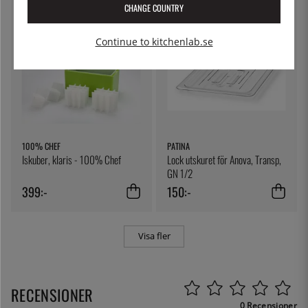
CHANGE COUNTRY
Continue to kitchenlab.se
100% CHEF
PATINA
Iskuber, klaris - 100% Chef
Lock utskuret för Anova, Transp,
GN 1/2
399:-
150:-
Visa fler
RECENSIONER
0 Recensioner