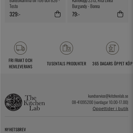
Bältesklämma till 106 och 826 -
Kaffekopp 23 cl, Rita Linea
Testo
Burgundy - Bonna
329:-
79:-
FRI FRAKT OCH
TUSENTALS PRODUKTER
365 DAGARS ÖPPET KÖP
HEMLEVERANS
kundservice@kitchenlab.se
08-41095200 (vardagar 10.00-17.00)
Öppettider i butik
NYHETSBREV