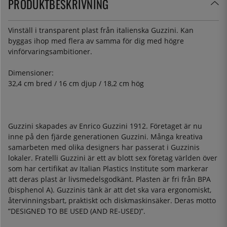
PRODUKTBESKRIVNING
Vinställ i transparent plast från italienska Guzzini. Kan
byggas ihop med flera av samma för dig med högre
vinförvaringsambitioner.
Dimensioner:
32,4 cm bred / 16 cm djup / 18,2 cm hög
Guzzini skapades av Enrico Guzzini 1912. Företaget är nu
inne på den fjärde generationen Guzzini. Många kreativa
samarbeten med olika designers har passerat i Guzzinis
lokaler. Fratelli Guzzini är ett av blott sex företag världen över
som har certifikat av Italian Plastics Institute som markerar
att deras plast är livsmedelsgodkänt. Plasten är fri från BPA
(bisphenol A). Guzzinis tänk är att det ska vara ergonomiskt,
återvinningsbart, praktiskt och diskmaskinsäker. Deras motto
”DESIGNED TO BE USED (AND RE-USED)”.