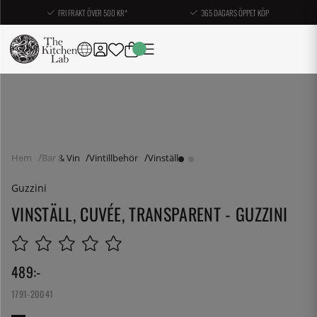
FRI FRAKT ÖVER 500 KR*
365 DAGARS ÖPPET KÖP
Hem
Bar & Vin
Vintillbehör
Vinställ
Guzzini
VINSTÄLL, CUVÉE, TRANSPARENT - GUZZINI
489
:-
1791-20041