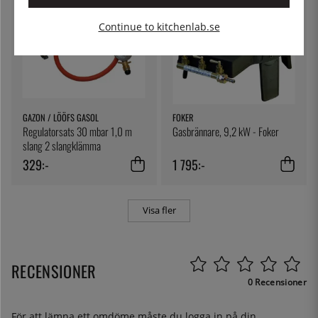
Continue to kitchenlab.se
GAZON / LÖÖFS GASOL
FOKER
Regulatorsats 30 mbar 1,0 m
Gasbrännare, 9,2 kW - Foker
slang 2 slangklämma
329:-
1 795:-
Visa fler
RECENSIONER
0 Recensioner
För att lämna ett omdöme måste du
logga in
på din