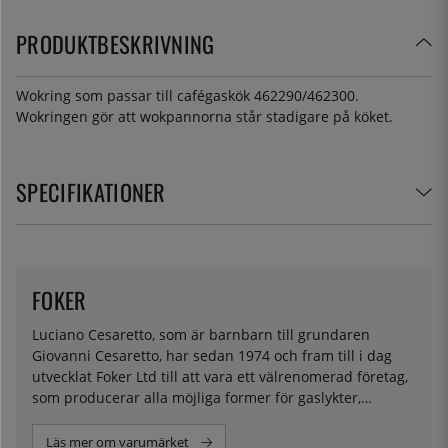
PRODUKTBESKRIVNING
Wokring som passar till cafégaskök 462290/462300.
Wokringen gör att wokpannorna står stadigare på köket.
SPECIFIKATIONER
FOKER
Luciano Cesaretto, som är barnbarn till grundaren
Giovanni Cesaretto, har sedan 1974 och fram till i dag
utvecklat Foker Ltd till att vara ett välrenomerad företag,
som producerar alla möjliga former för gaslykter,
gasbrännare, gasgrill, Wokbrännare, gasflaskor och nu
även elektriska kokplattor.
Läs mer om varumärket