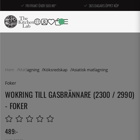
FRI FRAKT ÖVER 500 KR*
365 DAGARS ÖPPET KÖP
Hem
Matlagning
Köksredskap
Asiatisk matlagning
Foker
WOKRING TILL GASBRÄNNARE (2300 / 2990)
- FOKER
489
:-