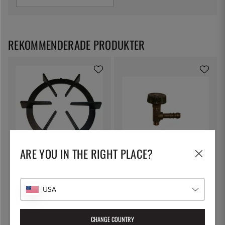
REKOMMENDERADE PRODUKTER
ARE YOU IN THE RIGHT PLACE?
FOKER
GAZON / LÖÖFS GASOL
Ring till gasbrännare - Foker
Ventil till Cafégaskök
USA
399:-
299:-
CHANGE COUNTRY