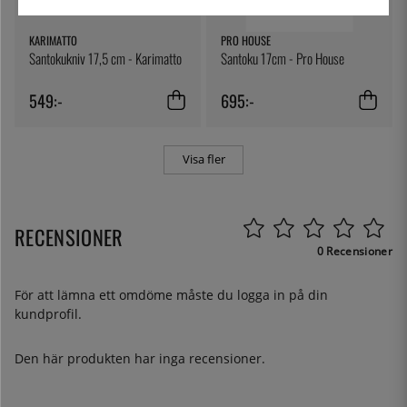
KARIMATTO
PRO HOUSE
Santokukniv 17,5 cm - Karimatto
Santoku 17cm - Pro House
549:-
695:-
Visa fler
RECENSIONER
0 Recensioner
För att lämna ett omdöme måste du
logga in
på din
kundprofil.
Den här produkten har inga recensioner.