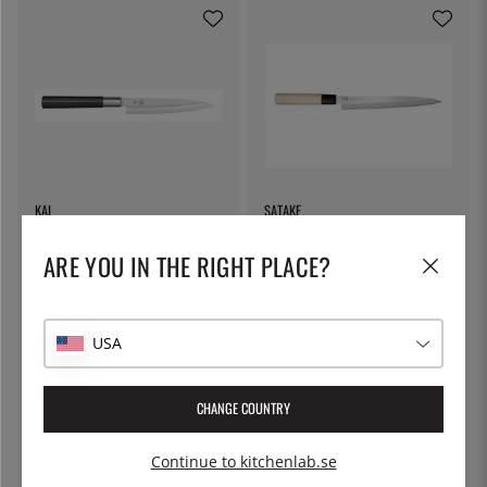
KAI
SATAKE
Yanagiba, 15 cm, Wasabi Black -
Yanagiba, 21 cm, Houcho -
KAI
Satake
ARE YOU IN THE RIGHT PLACE?
849:-
649:-
USA
CHANGE COUNTRY
Continue to kitchenlab.se