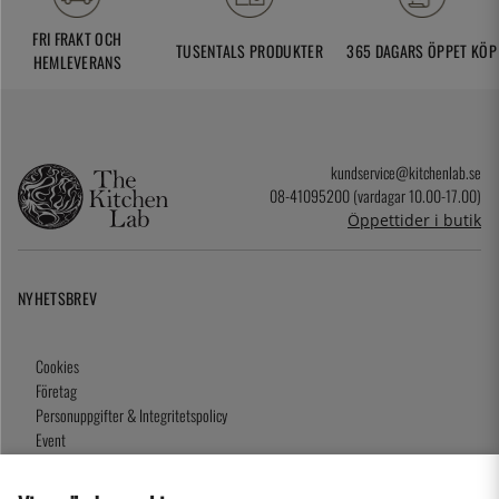
FRI FRAKT OCH
TUSENTALS PRODUKTER
365 DAGARS ÖPPET KÖP
HEMLEVERANS
kundservice@kitchenlab.se
08-41095200 (vardagar 10.00-17.00)
Öppettider i butik
NYHETSBREV
Cookies
Företag
Personuppgifter & Integritetspolicy
Event
Köpvillkor
Om oss