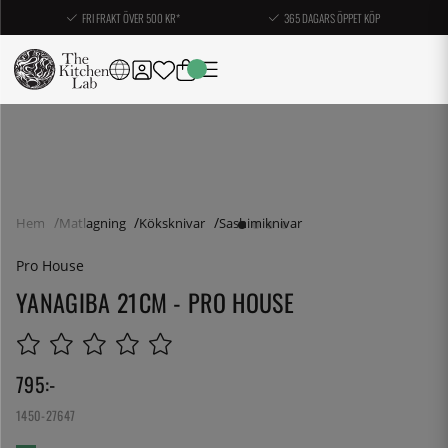
FRI FRAKT ÖVER 500 KR*
365 DAGARS ÖPPET KÖP
Hem
Matlagning
Köksknivar
Sashimiknivar
Pro House
YANAGIBA 21CM - PRO HOUSE
795
:-
1450-27647