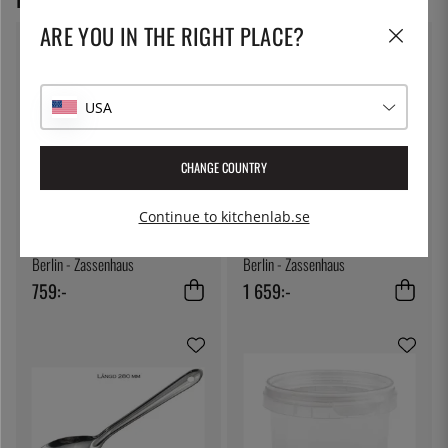
ARE YOU IN THE RIGHT PLACE?
USA
CHANGE COUNTRY
Continue to kitchenlab.se
ZASSENHAUS
ZASSENHAUS
Saltkvarn Vit Blank, 18 cm,
Pepparkvarn i Olivträ, 24cm,
Berlin - Zassenhaus
Berlin - Zassenhaus
759:-
1 659:-