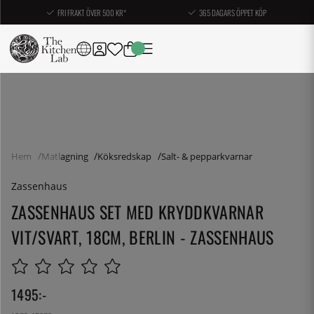
FRI FRAKT ÖVER 500 KR*
365 DAGARS ÖPPET KÖP
Hem
Matlagning
Köksredskap
Salt- & pepparkvarnar
Zassenhaus
ZASSENHAUS SET MED KRYDDKVARNAR
VIT/SVART, 18CM, BERLIN - ZASSENHAUS
1495
:-