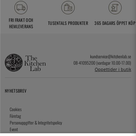
FRI FRAKT OCH
TUSENTALS PRODUKTER
365 DAGARS ÖPPET KÖP
HEMLEVERANS
kundservice@kitchenlab.se
08-41095200 (vardagar 10.00-17.00)
Öppettider i butik
NYHETSBREV
Cookies
Företag
Personuppgifter & Integritetspolicy
Event
Köpvillkor