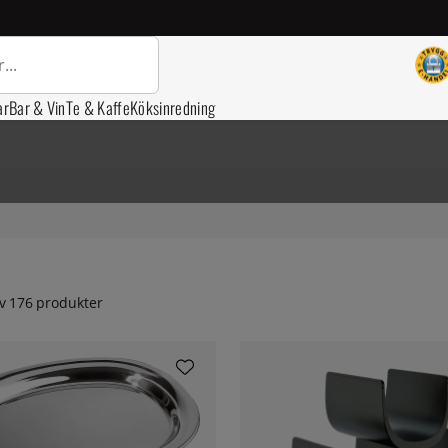
ar
Bar & Vin
Te & Kaffe
Köksinredning
v
176
produkter