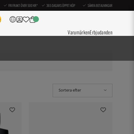
FRI FRAKT ÖVER 500 KR*
365 DAGARS ÖPPET KÖP
SÄKRA BETALNINGAR
Varumärken
Erbjudanden
Sortera efter