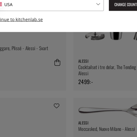
CHANGE COUNT
USA
inue to kitchenlab.se
ggare, Plissé - Alessi - Svart
ALESSI
Cocktailset i tre delar, The Tending
Alessi
2499:-
ALESSI
Moccasked, Nuovo Milano - Alessi