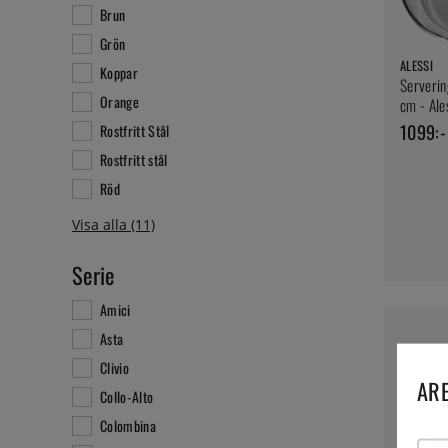
Brun
Grön
ALESSI
Koppar
Serverin
Orange
cm - Ale
1099:-
Rostfritt Stål
Rostfritt stål
Röd
Serie
Amici
Asta
Clivio
ARE
Collo-Alto
Colombina