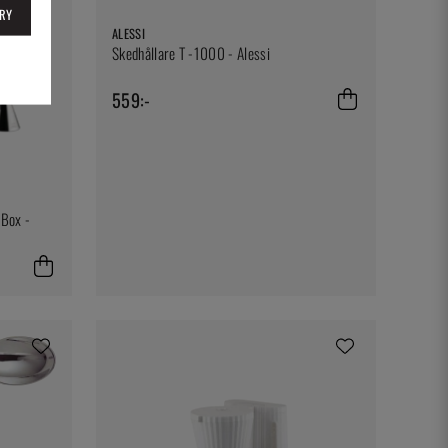
RY
ALESSI
Skedhållare T -1000 - Alessi
559:-
 Box -