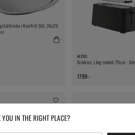
gsfat/bricka i Rostfritt Stål, 36x29
ssi
ALESSI
Brödrost, Lång modell, Plissé - Ale
1799:-
 YOU IN THE RIGHT PLACE?