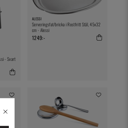
ALESSI
Serveringsfat/bricka i Rostfritt Stål, 45x32
cm - Alessi
1249:-
ssi - Svart