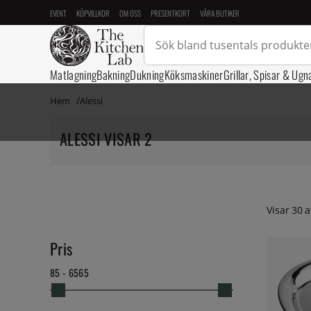
EVENT
KÖPVILLKOR
OM OSS
PRESENTKORT
VÅRA BUTIKER
Matlagning
Bakning
Dukning
Köksmaskiner
Grillar, Spisar & Ugn
Hem
Alessi
ALESSI VISAR 2
Visar
30
a
Pris
85 - 6565