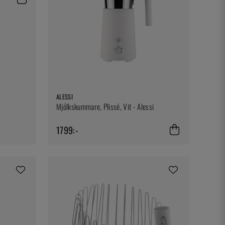
ALESSI
Mjölkskummare, Plissé, Vit - Alessi
1799:-