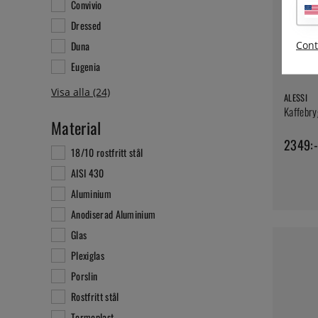
Convivio
Dressed
Cont
Duna
Eugenia
ALESSI
Kaffebry
Material
2349:-
18/10 rostfritt stål
AISI 430
Aluminium
Anodiserad Aluminium
Glas
Plexiglas
Porslin
Rostfritt stål
Termoplast