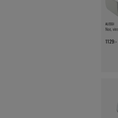
ALESSI
Noe, vins
1129:-