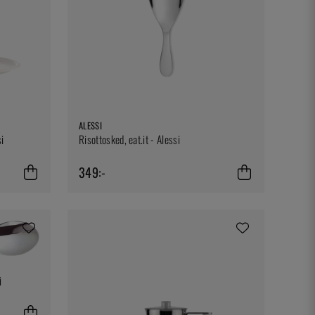
ALESSI
i
Risottosked, eat.it - Alessi
349:-
i