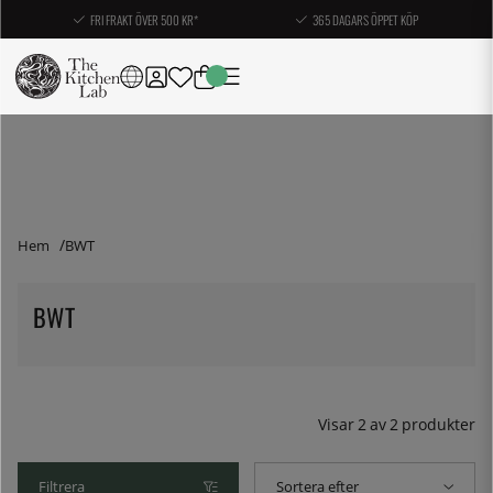
FRI FRAKT ÖVER 500 KR*
365 DAGARS ÖPPET KÖP
Hem
BWT
BWT
Visar
2
av
2
produkter
Filtrera
Sortera efter