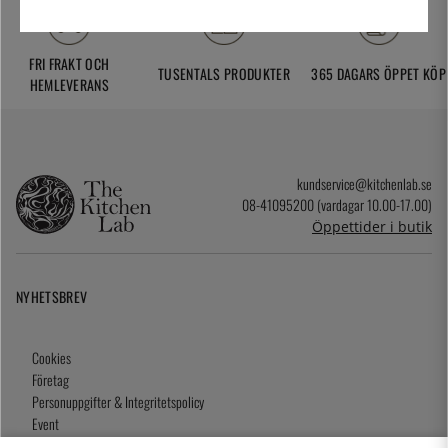
FRI FRAKT OCH
TUSENTALS PRODUKTER
365 DAGARS ÖPPET KÖP
HEMLEVERANS
kundservice@kitchenlab.se
08-41095200 (vardagar 10.00-17.00)
Öppettider i butik
NYHETSBREV
Cookies
Företag
Personuppgifter & Integritetspolicy
Event
Köpvillkor