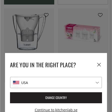
BWT
BWT
Filterkanna med Magnesium-
3-pack refill filter med
ARE YOU IN THE RIGHT PLACE?
Teknologi - BWT
Magnesium-Teknologi - BWT
430:-
295:-
USA
CHANGE COUNTRY
Continue to kitchenlab.se