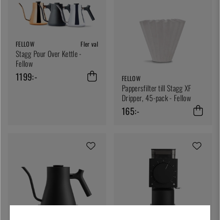
FELLOW
Fler val
Stagg Pour Over Kettle -
Fellow
1199:-
FELLOW
Pappersfilter till Stagg XF
Dripper, 45-pack - Fellow
165:-