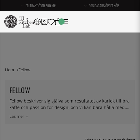
FRI FRAKT ÖVER 500 KR*
365 DAGARS ÖPPET KÖP
Hem
Fellow
FELLOW
Fellow beskriver sig själva som resultatet av kärlek till bra
kaffe och passion för design, och vi kan bara hålla med.
Stilrena tillbehör med smart funktion och
användarvänlighet är det minsta du kan förvänta dig av
deras produkter.