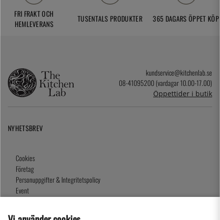
FRI FRAKT OCH
TUSENTALS PRODUKTER
365 DAGARS ÖPPET KÖP
HEMLEVERANS
kundservice@kitchenlab.se
08-41095200 (vardagar 10.00-17.00)
Öppettider i butik
NYHETSBREV
Cookies
Företag
Personuppgifter & Integritetspolicy
Event
Köpvillkor
Om oss
Vi använder cookies