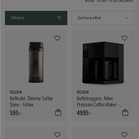
Visar
10
av
10
produkter
Filtrera
Sortera efter
FELLOW
FELLOW
Kaffesikt, Shimmy Coffee
Kaffebryggare, Aiden
Sieve - Fellow
Precision Coffee Maker -
Fellow
595:-
4995:-