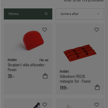
Idag finns ett stort utbud av roliga formar och andra
Visar
30
av
129
produkter
produkter för konditori och bageri, och de samarbetar
nära med flera av världens ledande konditorer.
Filtrera
Sortera efter
PAVONI
Fler val
Skrapkort i olika utföranden -
Pavoni
PAVONI
35:-
Silikonform FR028,
rektanglar 9st - Pavoni
199:-