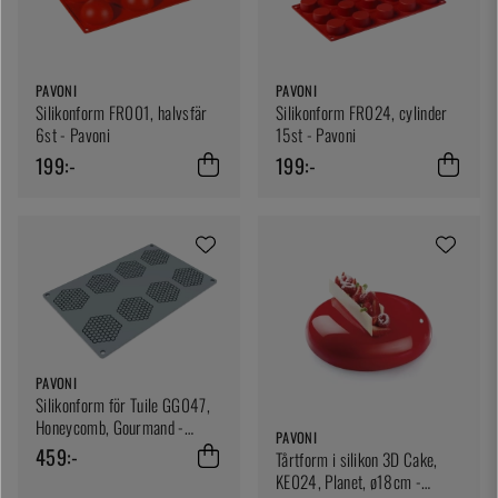
PAVONI
PAVONI
Silikonform FR001, halvsfär
Silikonform FR024, cylinder
6st - Pavoni
15st - Pavoni
199:-
199:-
PAVONI
Silikonform för Tuile GG047,
Honeycomb, Gourmand -
PAVONI
Pavoni
459:-
Tårtform i silikon 3D Cake,
KE024, Planet, ø18cm -