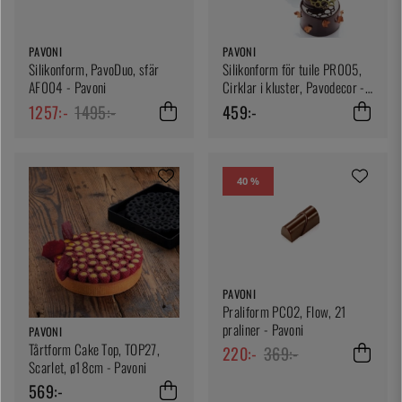
PAVONI
PAVONI
Silikonform, PavoDuo, sfär
Silikonform för tuile PR005,
AF004 - Pavoni
Cirklar i kluster, Pavodecor -
Pavoni
1257:-
1495:-
459:-
40 %
PAVONI
Praliform PC02, Flow, 21
praliner - Pavoni
PAVONI
Tårtform Cake Top, TOP27,
220:-
369:-
Scarlet, ø18cm - Pavoni
569:-