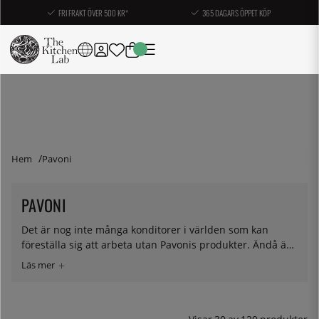
FRI FRAKT ÖVER 500 KR*
365 DAGARS ÖPPET KÖP
Hem
Pavoni
PAVONI
Det är nog inte många konditorer i världen som kan
föreställa sig att arbeta utan Pavonis produkter. Ändå är
de relativt färska på marknaden och startade
verksamheten 1980 med att tillverka förvaringsprodukter
som brödbackar. Senare tillkom maskiner, och inte förrän
2000 satte de igång med sina välkända silikonformar.