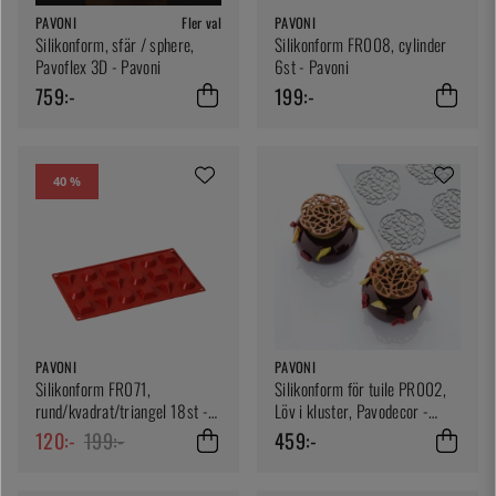
PAVONI
Fler val
PAVONI
Silikonform, sfär / sphere,
Silikonform FR008, cylinder
Pavoflex 3D - Pavoni
6st - Pavoni
759:-
199:-
40 %
PAVONI
PAVONI
Silikonform FR071,
Silikonform för tuile PR002,
rund/kvadrat/triangel 18st -
Löv i kluster, Pavodecor -
Pavoni
Pavoni
120:-
199:-
459:-