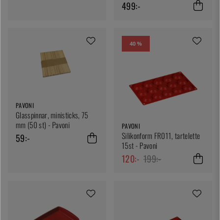
Pavoni
499:-
40 %
PAVONI
Glasspinnar, ministicks, 75
mm (50 st) - Pavoni
PAVONI
Silikonform FR011, tartelette
59:-
15st - Pavoni
120:-
199:-