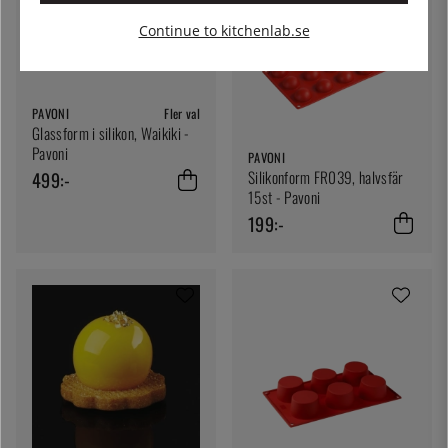
Continue to kitchenlab.se
PAVONI
Fler val
Glassform i silikon, Waikiki -
Pavoni
PAVONI
Silikonform FR039, halvsfär
499:-
15st - Pavoni
199:-