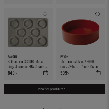
PAVONI
PAVONI
Silikonform GG006, Mellan
Tårtform i silikon, KE999,
ring, Gourmand 40x30cm -
rund, ø24cm, h 7cm - Pavoni
Pavoni
849:-
599:-
Visa fler produkter