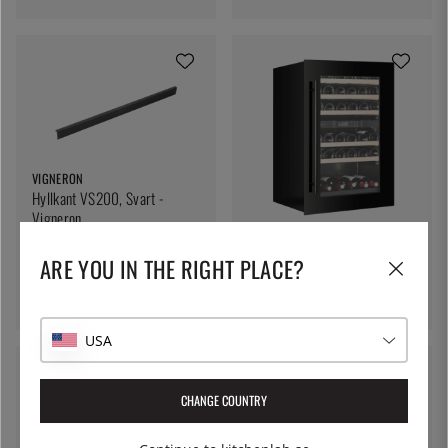
VIGNERON
Hyllkant VS200, Svart -
Vigneron
VIGNERON
199:-
Vinkyl Kitchen Built-in 90,
ARE YOU IN THE RIGHT PLACE?
Dubbelzon, Svart - Vigneron
18995:-
USA
CHANGE COUNTRY