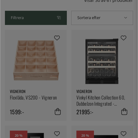
Visar
30
av
61
produkter
Filtrera
Sortera efter
VIGNERON
VIGNERON
Flexlåda, VS200 - Vigneron
Vinkyl Kitchen Collection 60,
Dubbelzon Integrated -
Vigneron
1599:-
21995:-
20 %
20 %