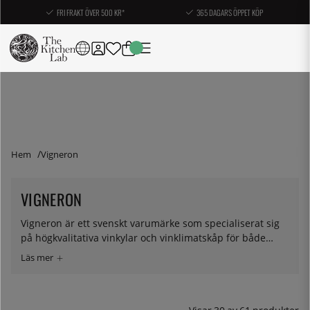
FRI FRAKT ÖVER 500 KR*
365 DAGARS ÖPPET KÖP
Hem
Vigneron
VIGNERON
Vigneron är ett svenskt varumärke som specialiserat sig
på högkvalitativa vinkylar och vinklimatskåp för både
hemmabruk och professionella miljöer. Med ett tydligt
fokus på funktion, design och teknik erbjuder Vigneron
lösningar som tillgodoser kraven hos såväl nybörjare som
passionerade vinsamlare.