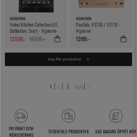
VIGNERON
VIGNERON
Vinkyl Kitchen Collection 60,
Flexlåda, VS130 / VS170 -
Dubbelzon, Svart - Vigneron
Vigneron
13596:-
16995:-
1399:-
Visa fler produkter
1
2
3
Nästa
»
FRI FRAKT OCH
TUSENTALS PRODUKTER
365 DAGARS ÖPPET KÖP
HEMLEVERANS