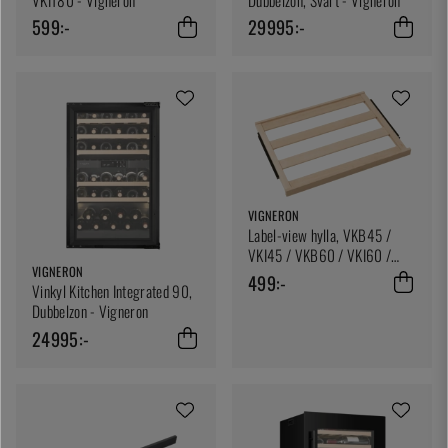
VKI180 - Vigneron
Dubbelzon, Svart - Vigneron
599:-
29995:-
VIGNERON
Label-view hylla, VKB45 /
VKI45 / VKB60 / VKI60 /
VIGNERON
VKB90 / VKI90 / VKB130 /
499:-
Vinkyl Kitchen Integrated 90,
VKI130 - Vigneron
Dubbelzon - Vigneron
24995:-