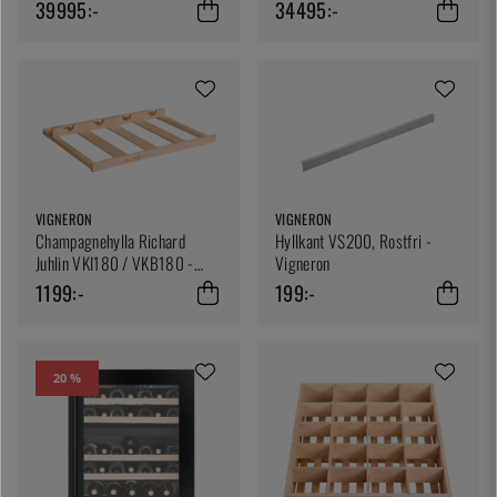
39995:-
34495:-
VIGNERON
VIGNERON
Champagnehylla Richard
Hyllkant VS200, Rostfri -
Juhlin VKI180 / VKB180 -
Vigneron
Vigneron
1199:-
199:-
20 %