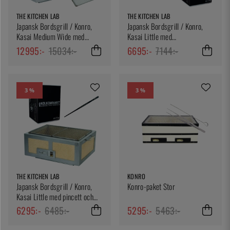
THE KITCHEN LAB
THE KITCHEN LAB
Japansk Bordsgrill / Konro,
Japansk Bordsgrill / Konro,
Kasai Medium Wide med
Kasai Little med
Asado Parrilla och kol
grillspettsställning och kol
12995:-
15034:-
6695:-
7144:-
3 %
3 %
THE KITCHEN LAB
KONRO
Japansk Bordsgrill / Konro,
Konro-paket Stor
Kasai Little med pincett och
kol
6295:-
6485:-
5295:-
5463:-