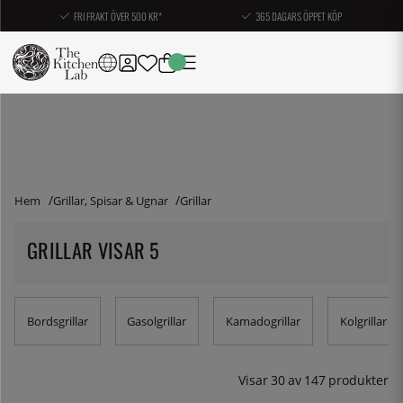
FRI FRAKT ÖVER 500 KR*
365 DAGARS ÖPPET KÖP
Hem
Grillar, Spisar & Ugnar
Grillar
GRILLAR VISAR 5
Bordsgrillar
Gasolgrillar
Kamadogrillar
Kolgrillar
Visar
30
av
147
produkter