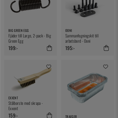
BIG GREEN EGG
OONI
Fjäder till Large, 2-pack - Big
Sammanfogningskit till
Green Egg
arbetsbord - Ooni
199:-
195:-
EXXENT
Stålborste med skrapa -
Exxent
159:-
TRAEGER